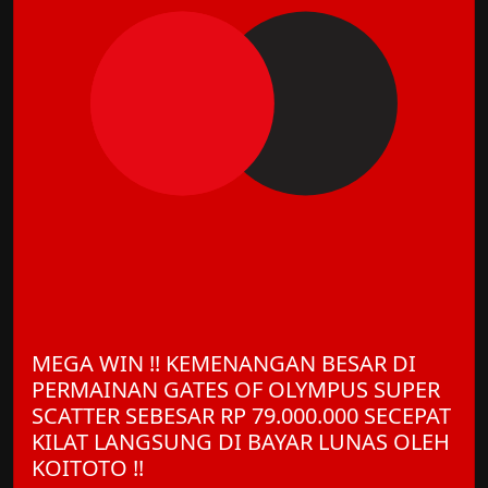
MEGA WIN !! KEMENANGAN BESAR DI
PERMAINAN GATES OF OLYMPUS SUPER
SCATTER SEBESAR RP 79.000.000 SECEPAT
KILAT LANGSUNG DI BAYAR LUNAS OLEH
KOITOTO !!