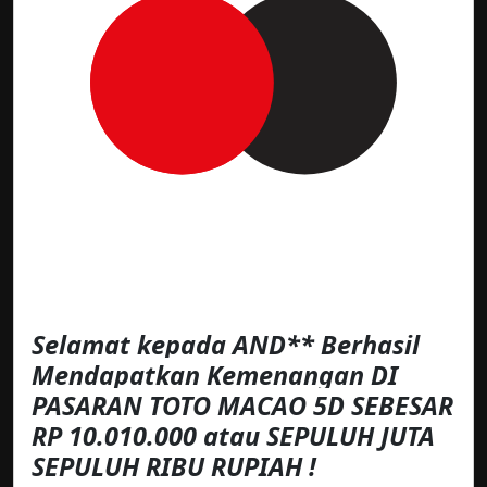
Selamat kepada AND** Berhasil
Mendapatkan Kemenangan DI
PASARAN TOTO MACAO 5D SEBESAR
RP 10.010.000 atau SEPULUH JUTA
SEPULUH RIBU RUPIAH !