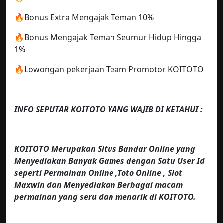
🔥Bonus Extra Mengajak Teman 10%
🔥Bonus Mengajak Teman Seumur Hidup Hingga
1%
🔥Lowongan pekerjaan Team Promotor KOITOTO
INFO SEPUTAR KOITOTO YANG WAJIB DI KETAHUI :
KOITOTO Merupakan Situs Bandar Online yang
Menyediakan Banyak Games dengan Satu User Id
seperti Permainan Online ,Toto Online , Slot
Maxwin dan Menyediakan Berbagai macam
permainan yang seru dan menarik di KOITOTO.