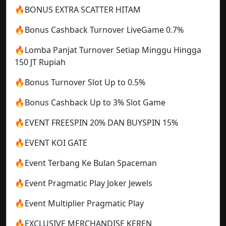
🔥BONUS EXTRA SCATTER HITAM
🔥Bonus Cashback Turnover LiveGame 0.7%
🔥Lomba Panjat Turnover Setiap Minggu Hingga
150 JT Rupiah
🔥Bonus Turnover Slot Up to 0.5%
🔥Bonus Cashback Up to 3% Slot Game
🔥EVENT FREESPIN 20% DAN BUYSPIN 15%
🔥EVENT KOI GATE
🔥Event Terbang Ke Bulan Spaceman
🔥Event Pragmatic Play Joker Jewels
🔥Event Multiplier Pragmatic Play
🔥EXCLUSIVE MERCHANDISE KEREN