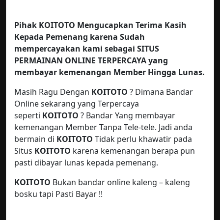
Pihak KOITOTO Mengucapkan Terima Kasih
Kepada Pemenang karena Sudah
mempercayakan kami sebagai SITUS
PERMAINAN ONLINE TERPERCAYA yang
membayar kemenangan Member Hingga Lunas.
Masih Ragu Dengan
KOITOTO
? Dimana Bandar
Online sekarang yang Terpercaya
seperti
KOITOTO
? Bandar Yang membayar
kemenangan Member Tanpa Tele-tele. Jadi anda
bermain di
KOITOTO
Tidak perlu khawatir pada
Situs
KOITOTO
karena kemenangan berapa pun
pasti dibayar lunas kepada pemenang.
KOITOTO
Bukan bandar online kaleng – kaleng
bosku tapi Pasti Bayar !!