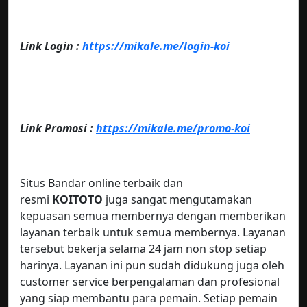
Link Login :
https://mikale.me/login-koi
Link Promosi :
https://mikale.me/promo-koi
Situs Bandar online terbaik dan
resmi
KOITOTO
juga sangat mengutamakan
kepuasan semua membernya dengan memberikan
layanan terbaik untuk semua membernya. Layanan
tersebut bekerja selama 24 jam non stop setiap
harinya. Layanan ini pun sudah didukung juga oleh
customer service berpengalaman dan profesional
yang siap membantu para pemain. Setiap pemain