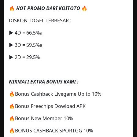
🔥
HOT PROMO DARI KOITOTO
🔥
DISKON TOGEL TERBESAR :
▶️ 4D = 66.5%a
▶️ 3D = 59.5%a
▶️ 2D = 29.5%
NIKMATI EXTRA BONUS KAMI :
🔥Bonus Cashback Livegame Up to 10%
🔥Bonus Freechips Dowload APK
🔥Bonus New Member 10%
🔥BONUS CASHBACK SPORTGG 10%