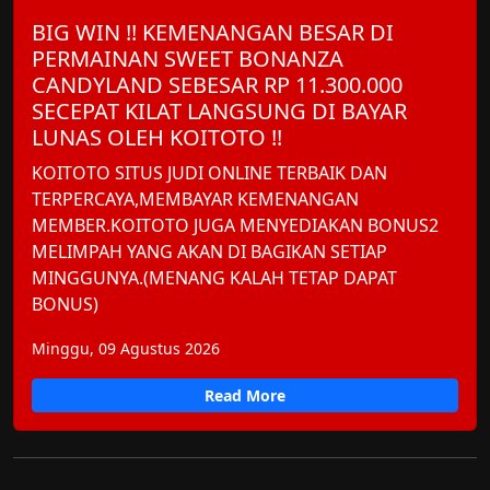
BIG WIN !! KEMENANGAN BESAR DI
PERMAINAN SWEET BONANZA
CANDYLAND SEBESAR RP 11.300.000
SECEPAT KILAT LANGSUNG DI BAYAR
LUNAS OLEH KOITOTO !!
KOITOTO SITUS JUDI ONLINE TERBAIK DAN
TERPERCAYA,MEMBAYAR KEMENANGAN
MEMBER.KOITOTO JUGA MENYEDIAKAN BONUS2
MELIMPAH YANG AKAN DI BAGIKAN SETIAP
MINGGUNYA.(MENANG KALAH TETAP DAPAT
BONUS)
Minggu, 09 Agustus 2026
Read More