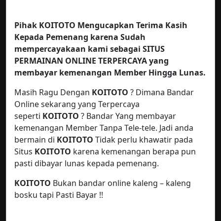
Pihak KOITOTO Mengucapkan Terima Kasih
Kepada Pemenang karena Sudah
mempercayakaan kami sebagai SITUS
PERMAINAN ONLINE TERPERCAYA yang
membayar kemenangan Member Hingga Lunas.
Masih Ragu Dengan
KOITOTO
? Dimana Bandar
Online sekarang yang Terpercaya
seperti
KOITOTO
? Bandar Yang membayar
kemenangan Member Tanpa Tele-tele. Jadi anda
bermain di
KOITOTO
Tidak perlu khawatir pada
Situs
KOITOTO
karena kemenangan berapa pun
pasti dibayar lunas kepada pemenang.
KOITOTO
Bukan bandar online kaleng – kaleng
bosku tapi Pasti Bayar !!