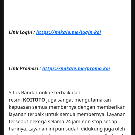
Link Login :
https://mikale.me/login-koi
Link Promosi :
https://mikale.me/promo-koi
Situs Bandar online terbaik dan
resmi
KOITOTO
juga sangat mengutamakan
kepuasan semua membernya dengan memberikan
layanan terbaik untuk semua membernya. Layanan
tersebut bekerja selama 24 jam non stop setiap
harinya. Layanan ini pun sudah didukung juga oleh