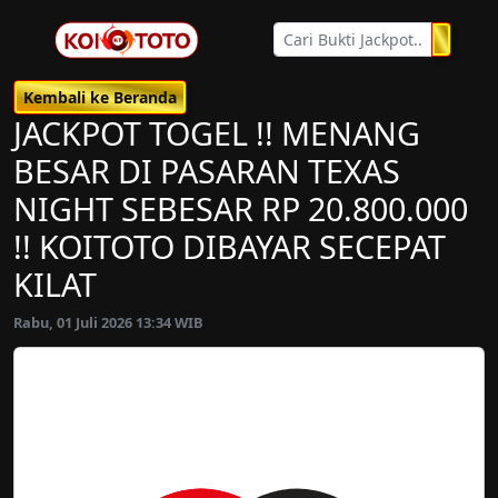
Kembali ke Beranda
JACKPOT TOGEL !! MENANG
BESAR DI PASARAN TEXAS
NIGHT SEBESAR RP 20.800.000
!! KOITOTO DIBAYAR SECEPAT
KILAT
Rabu, 01 Juli 2026 13:34 WIB