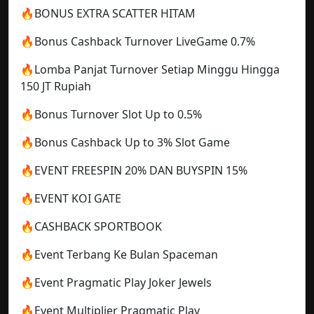
🔥BONUS EXTRA SCATTER HITAM
🔥Bonus Cashback Turnover LiveGame 0.7%
🔥Lomba Panjat Turnover Setiap Minggu Hingga
150 JT Rupiah
🔥Bonus Turnover Slot Up to 0.5%
🔥Bonus Cashback Up to 3% Slot Game
🔥EVENT FREESPIN 20% DAN BUYSPIN 15%
🔥EVENT KOI GATE
🔥
CASHBACK SPORTBOOK
🔥Event Terbang Ke Bulan Spaceman
🔥Event Pragmatic Play Joker Jewels
🔥Event Multiplier Pragmatic Play