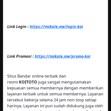
Link Login :
https://mikale.me/login-koi
Link Promosi :
https://mikale.me/promo-koi
Situs Bandar online terbaik dan
resmi
KOITOTO
juga sangat mengutamakan
kepuasan semua membernya dengan memberikan
layanan terbaik untuk semua membernya. Layanan
tersebut bekerja selama 24 jam non stop setiap
harinya. Layanan ini pun sudah didukung juga oleh