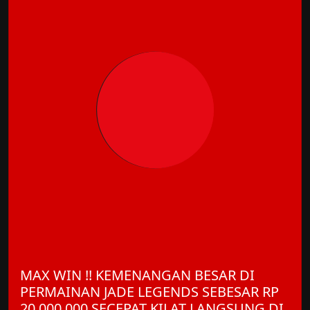
MAX WIN !! KEMENANGAN BESAR DI
PERMAINAN JADE LEGENDS SEBESAR RP
20.000.000 SECEPAT KILAT LANGSUNG DI