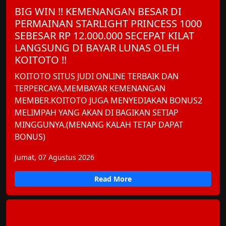
BIG WIN !! KEMENANGAN BESAR DI
PERMAINAN STARLIGHT PRINCESS 1000
SEBESAR RP 12.000.000 SECEPAT KILAT
LANGSUNG DI BAYAR LUNAS OLEH
KOITOTO !!
KOITOTO SITUS JUDI ONLINE TERBAIK DAN
TERPERCAYA,MEMBAYAR KEMENANGAN
MEMBER.KOITOTO JUGA MENYEDIAKAN BONUS2
MELIMPAH YANG AKAN DI BAGIKAN SETIAP
MINGGUNYA.(MENANG KALAH TETAP DAPAT
BONUS)
Jumat, 07 Agustus 2026
Read More