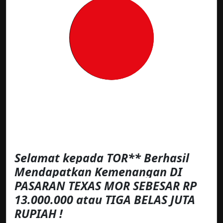
Selamat kepada TOR** Berhasil
Mendapatkan Kemenangan DI
PASARAN TEXAS MOR SEBESAR RP
13.000.000 atau TIGA BELAS JUTA
RUPIAH !