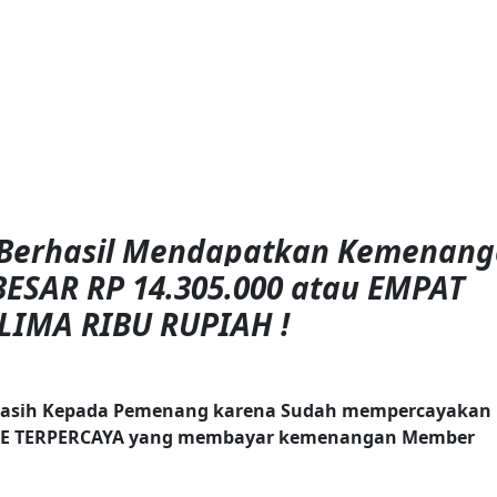
 Berhasil Mendapatkan Kemenan
ESAR RP 14.305.000 atau EMPAT
 LIMA RIBU RUPIAH !
Kasih Kepada Pemenang karena Sudah mempercayakan
NE TERPERCAYA yang membayar kemenangan Member