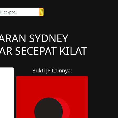
SARAN SYDNEY
YAR SECEPAT KILAT
Bukti JP Lainnya: