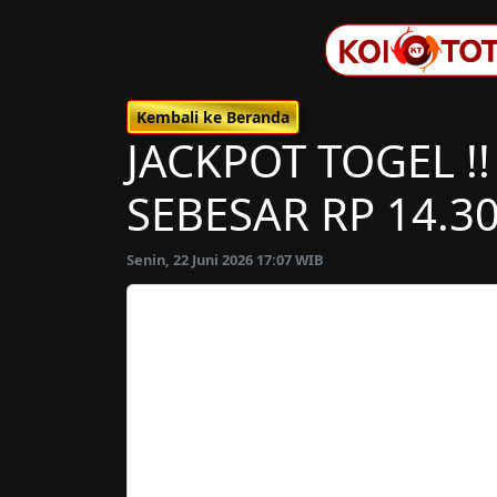
Kembali ke Beranda
JACKPOT TOGEL !
SEBESAR RP 14.30
Senin, 22 Juni 2026 17:07 WIB