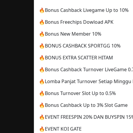
🔥Bonus Cashback Livegame Up to 10%
🔥Bonus Freechips Dowload APK
🔥Bonus New Member 10%
🔥BONUS CASHBACK SPORTGG 10%
🔥BONUS EXTRA SCATTER HITAM
🔥Bonus Cashback Turnover LiveGame 0
🔥Lomba Panjat Turnover Setiap Minggu 
🔥Bonus Turnover Slot Up to 0.5%
🔥Bonus Cashback Up to 3% Slot Game
🔥EVENT FREESPIN 20% DAN BUYSPIN 15
🔥EVENT KOI GATE