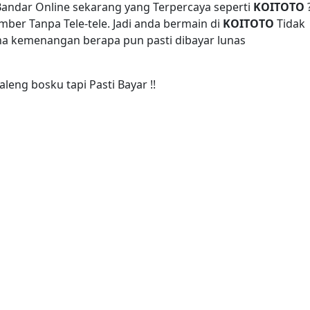
andar Online sekarang yang Terpercaya seperti
KOITOTO
r Tanpa Tele-tele. Jadi anda bermain di
KOITOTO
Tidak
a kemenangan berapa pun pasti dibayar lunas
leng bosku tapi Pasti Bayar !!