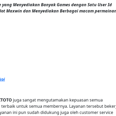
e yang Menyediakan Banyak Games dengan Satu User Id
 , Slot Maxwin dan Menyediakan Berbagai macam permaina
koi
ITOTO
juga sangat mengutamakan kepuasan semua
erbaik untuk semua membernya. Layanan tersebut beker
ayanan ini pun sudah didukung juga oleh customer service