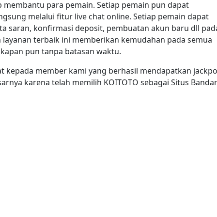
p membantu para pemain. Setiap pemain pun dapat
sung melalui fitur live chat online. Setiap pemain dapat
 saran, konfirmasi deposit, pembuatan akun baru dll pad
nya layanan terbaik ini memberikan kemudahan pada semua
kapan pun tanpa batasan waktu.
t kepada member kami yang berhasil mendapatkan jackpo
sarnya karena telah memilih KOITOTO sebagai Situs Banda