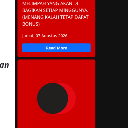
MELIMPAH YANG AKAN DI
BAGIKAN SETIAP MINGGUNYA.
(MENANG KALAH TETAP DAPAT
BONUS)
Jumat, 07 Agustus 2026
Read More
gan