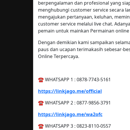
berpengalaman dan profesional yang sia
menghubungi customer service secara lang
mengajukan pertanyaan, keluhan, meminta
customer service melalui live chat. Ada
pemain untuk mainkan Permainan online 
Dengan demikian kami sampaikan selama
paus dan ucapan terimakasih sebesar-be
Online Terpercaya.
☎️ WHATSAPP 1 : 0878-7743-5161
https://linkjago.me/official
☎️ WHATSAPP 2 : 0877-9856-3791
https://linkjago.me/wa2ofc
☎️ WHATSAPP 3 : 0823-8110-0557