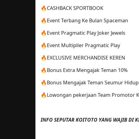
🔥
CASHBACK SPORTBOOK
🔥Event Terbang Ke Bulan Spaceman
🔥Event Pragmatic Play Joker Jewels
🔥Event Multiplier Pragmatic Play
🔥EXCLUSIVE MERCHANDISE KEREN
🔥Bonus Extra Mengajak Teman 10%
🔥Bonus Mengajak Teman Seumur Hidup
🔥Lowongan pekerjaan Team Promotor 
INFO SEPUTAR KOITOTO YANG WAJIB DI K