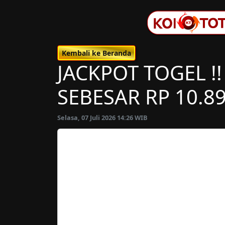
Kembali ke Beranda
JACKPOT TOGEL !
SEBESAR RP 10.89
Selasa, 07 Juli 2026 14:26 WIB