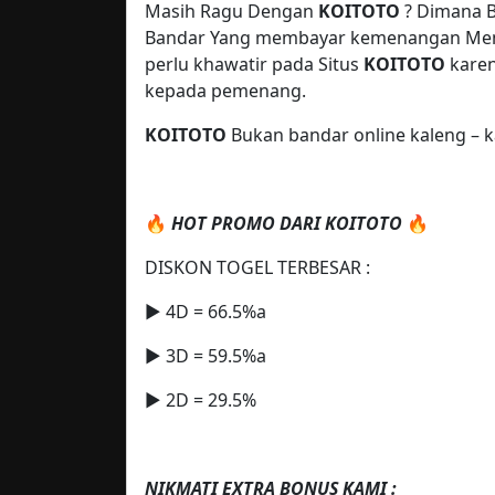
Masih Ragu Dengan
KOITOTO
? Dimana B
Bandar Yang membayar kemenangan Membe
perlu khawatir pada Situs
KOITOTO
karen
kepada pemenang.
KOITOTO
Bukan bandar online kaleng – ka
🔥
HOT PROMO DARI KOITOTO
🔥
DISKON TOGEL TERBESAR :
▶️ 4D = 66.5%a
▶️ 3D = 59.5%a
▶️ 2D = 29.5%
NIKMATI EXTRA BONUS KAMI :