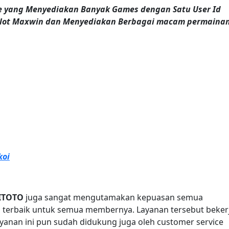
e yang Menyediakan Banyak Games dengan Satu User Id
 , Slot Maxwin dan Menyediakan Berbagai macam permaina
koi
ITOTO
juga sangat mengutamakan kepuasan semua
erbaik untuk semua membernya. Layanan tersebut beker
ayanan ini pun sudah didukung juga oleh customer service