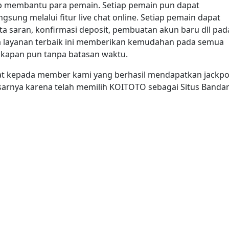
p membantu para pemain. Setiap pemain pun dapat
sung melalui fitur live chat online. Setiap pemain dapat
 saran, konfirmasi deposit, pembuatan akun baru dll pad
nya layanan terbaik ini memberikan kemudahan pada semua
kapan pun tanpa batasan waktu.
t kepada member kami yang berhasil mendapatkan jackpo
sarnya karena telah memilih KOITOTO sebagai Situs Banda