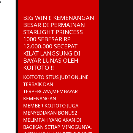
?
BIG WIN !! KEMENANGAN
BESAR DI PERMAINAN
STARLIGHT PRINCESS
1000 SEBESAR RP
12.000.000 SECEPAT
KILAT LANGSUNG DI
BAYAR LUNAS OLEH
KOITOTO !!
KOITOTO SITUS JUDI ONLINE
TERBAIK DAN
TERPERCAYA,MEMBAYAR
KEMENANGAN
MEMBER.KOITOTO JUGA
MENYEDIAKAN BONUS2
MELIMPAH YANG AKAN DI
BAGIKAN SETIAP MINGGUNYA.