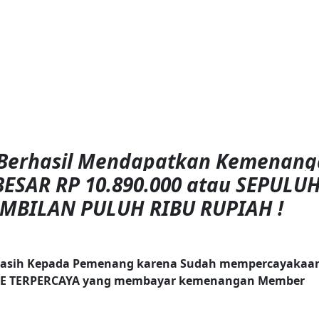
 Berhasil Mendapatkan Kemenan
ESAR RP 10.890.000 atau SEPULU
EMBILAN PULUH RIBU RUPIAH !
Kasih Kepada Pemenang karena Sudah mempercayakaa
NE TERPERCAYA yang membayar kemenangan Member