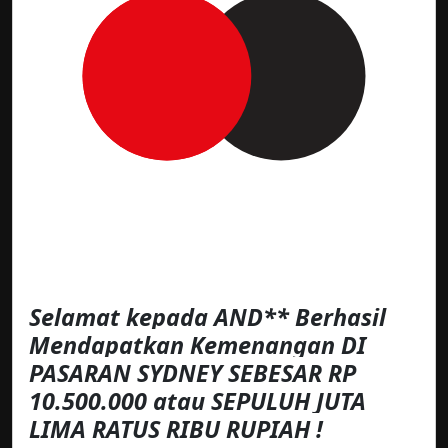
Selamat kepada AND** Berhasil
Mendapatkan Kemenangan DI
PASARAN SYDNEY SEBESAR RP
10.500.000 atau SEPULUH JUTA
LIMA RATUS RIBU RUPIAH !