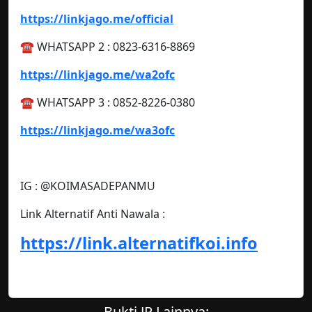
https://linkjago.me/official
☎️ WHATSAPP 2 : 0823-6316-8869
https://linkjago.me/wa2ofc
☎️ WHATSAPP 3 : 0852-8226-0380
https://linkjago.me/wa3ofc
IG : @KOIMASADEPANMU
Link Alternatif Anti Nawala :
https://link.alternatifkoi.info
Bukti JP Lainnya: