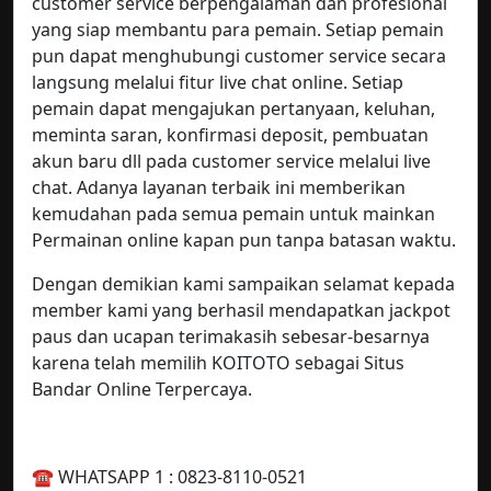
customer service berpengalaman dan profesional
yang siap membantu para pemain. Setiap pemain
pun dapat menghubungi customer service secara
langsung melalui fitur live chat online. Setiap
pemain dapat mengajukan pertanyaan, keluhan,
meminta saran, konfirmasi deposit, pembuatan
akun baru dll pada customer service melalui live
chat. Adanya layanan terbaik ini memberikan
kemudahan pada semua pemain untuk mainkan
Permainan online kapan pun tanpa batasan waktu.
Dengan demikian kami sampaikan selamat kepada
member kami yang berhasil mendapatkan jackpot
paus dan ucapan terimakasih sebesar-besarnya
karena telah memilih KOITOTO sebagai Situs
Bandar Online Terpercaya.
☎️ WHATSAPP 1 : 0823-8110-0521