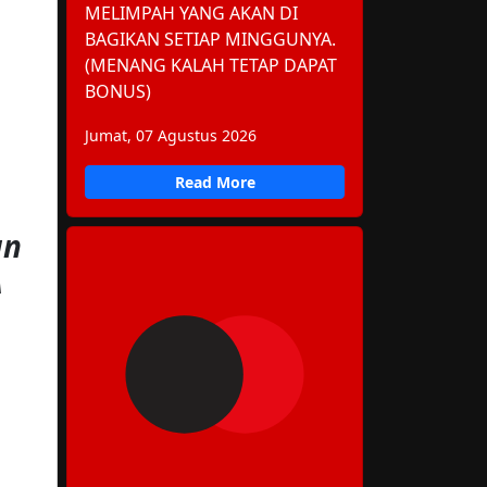
MELIMPAH YANG AKAN DI
BAGIKAN SETIAP MINGGUNYA.
(MENANG KALAH TETAP DAPAT
BONUS)
Jumat, 07 Agustus 2026
Read More
an
A