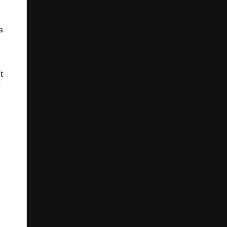
a
t
r