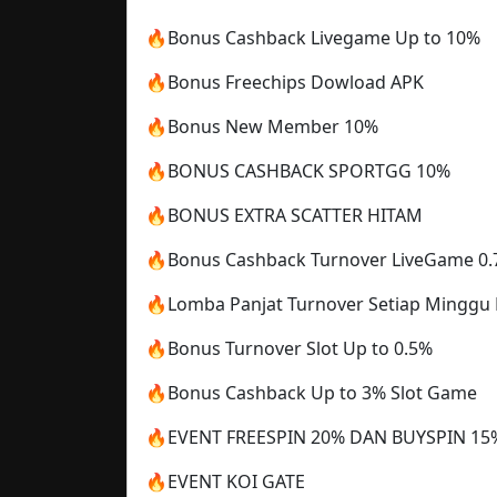
🔥Bonus Cashback Livegame Up to 10%
🔥Bonus Freechips Dowload APK
🔥Bonus New Member 10%
🔥BONUS CASHBACK SPORTGG 10%
🔥BONUS EXTRA SCATTER HITAM
🔥Bonus Cashback Turnover LiveGame 0
🔥Lomba Panjat Turnover Setiap Minggu 
🔥Bonus Turnover Slot Up to 0.5%
🔥Bonus Cashback Up to 3% Slot Game
🔥EVENT FREESPIN 20% DAN BUYSPIN 15
🔥EVENT KOI GATE