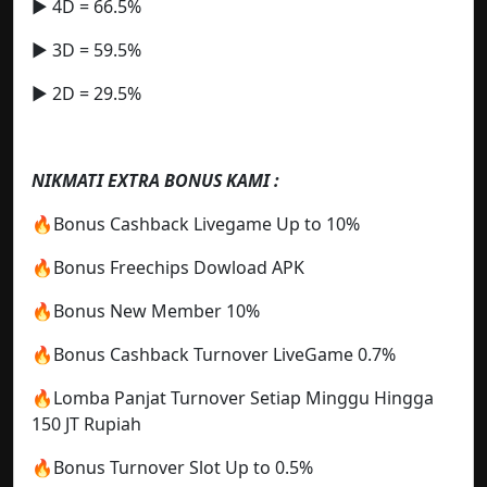
▶️ 4D = 66.5%
▶️ 3D = 59.5%
▶️ 2D = 29.5%
NIKMATI EXTRA BONUS KAMI :
🔥Bonus Cashback Livegame Up to 10%
🔥Bonus Freechips Dowload APK
🔥Bonus New Member 10%
🔥Bonus Cashback Turnover LiveGame 0.7%
🔥Lomba Panjat Turnover Setiap Minggu Hingga
150 JT Rupiah
🔥Bonus Turnover Slot Up to 0.5%