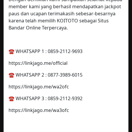
member kami yang berhasil mendapatkan jackpot
paus dan ucapan terimakasih sebesar-besarnya
karena telah memilih KOITOTO sebagai Situs
Bandar Online Terpercaya.
☎️ WHATSAPP 1 : 0859-2112-9693
https://linkjago.me/official
☎️ WHATSAPP 2 : 0877-3989-6015
https://linkjago.me/wa2ofc
☎️ WHATSAPP 3 : 0859-2112-9392
https://linkjago.me/wa3ofc