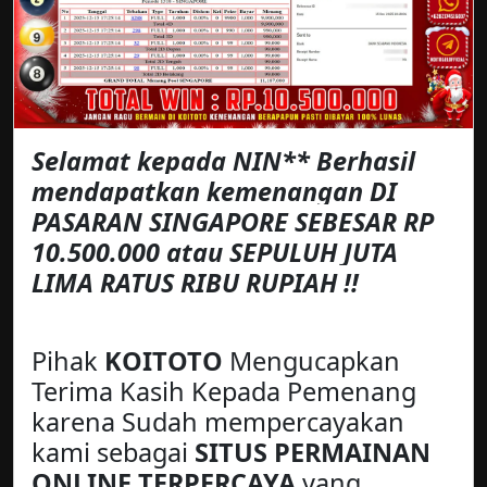
Selamat kepada NIN** Berhasil
mendapatkan kemenangan DI
PASARAN SINGAPORE SEBESAR RP
10.500.000 atau SEPULUH JUTA
LIMA RATUS RIBU RUPIAH !!
Pihak
KOITOTO
Mengucapkan
Terima Kasih Kepada Pemenang
karena Sudah mempercayakan
kami sebagai
SITUS PERMAINAN
ONLINE TERPERCAYA
yang