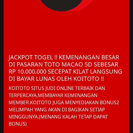
JACKPOT TOGEL !! KEMENANGAN BESAR
DI PASARAN TOTO MACAO 5D SEBESAR
RP 10.000.000 SECEPAT KILAT LANGSUNG
DI BAYAR LUNAS OLEH KOITOTO !!
KOITOTO SITUS JUDI ONLINE TERBAIK DAN
TERPERCAYA,MEMBAYAR KEMENANGAN
MEMBER.KOITOTO JUGA MENYEDIAKAN BONUS2
MELIMPAH YANG AKAN DI BAGIKAN SETIAP
MINGGUNYA.(MENANG KALAH TETAP DAPAT
BONUS)