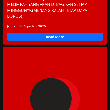
MELIMPAH YANG AKAN DI BAGIKAN SETIAP
MINGGUNYA.(MENANG KALAH TETAP DAPAT
BONUS)
Jumat, 07 Agustus 2026
Read More