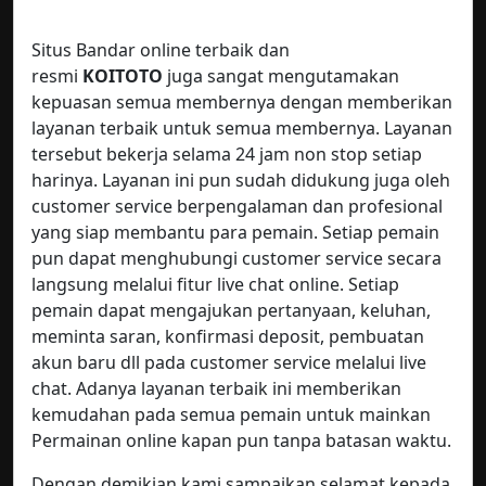
Situs Bandar online terbaik dan
resmi
KOITOTO
juga sangat mengutamakan
kepuasan semua membernya dengan memberikan
layanan terbaik untuk semua membernya. Layanan
tersebut bekerja selama 24 jam non stop setiap
harinya. Layanan ini pun sudah didukung juga oleh
customer service berpengalaman dan profesional
yang siap membantu para pemain. Setiap pemain
pun dapat menghubungi customer service secara
langsung melalui fitur live chat online. Setiap
pemain dapat mengajukan pertanyaan, keluhan,
meminta saran, konfirmasi deposit, pembuatan
akun baru dll pada customer service melalui live
chat. Adanya layanan terbaik ini memberikan
kemudahan pada semua pemain untuk mainkan
Permainan online kapan pun tanpa batasan waktu.
Dengan demikian kami sampaikan selamat kepada