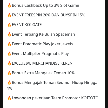
🔥Bonus Cashback Up to 3% Slot Game
🔥EVENT FREESPIN 20% DAN BUYSPIN 15%
🔥EVENT KOI GATE
🔥Event Terbang Ke Bulan Spaceman
🔥Event Pragmatic Play Joker Jewels
🔥Event Multiplier Pragmatic Play
🔥EXCLUSIVE MERCHANDISE KEREN
🔥Bonus Extra Mengajak Teman 10%
🔥Bonus Mengajak Teman Seumur Hidup Hingga
1%
🔥Lowongan pekerjaan Team Promotor KOITOTO