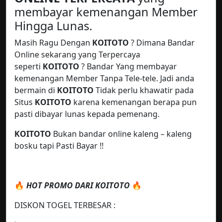
membayar kemenangan Member
Hingga Lunas.
Masih Ragu Dengan
KOITOTO
? Dimana Bandar
Online sekarang yang Terpercaya
seperti
KOITOTO
? Bandar Yang membayar
kemenangan Member Tanpa Tele-tele. Jadi anda
bermain di
KOITOTO
Tidak perlu khawatir pada
Situs
KOITOTO
karena kemenangan berapa pun
pasti dibayar lunas kepada pemenang.
KOITOTO
Bukan bandar online kaleng – kaleng
bosku tapi Pasti Bayar !!
🔥
HOT PROMO DARI KOITOTO
🔥
DISKON TOGEL TERBESAR :