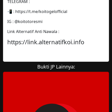
TELEGRAM :
📲 : https://t.me/koitogelofficial
IG : @koitotoresmi
Link Alternatif Anti Nawala :
https://link.alternatifkoi.info
Bukti JP Lainnya: