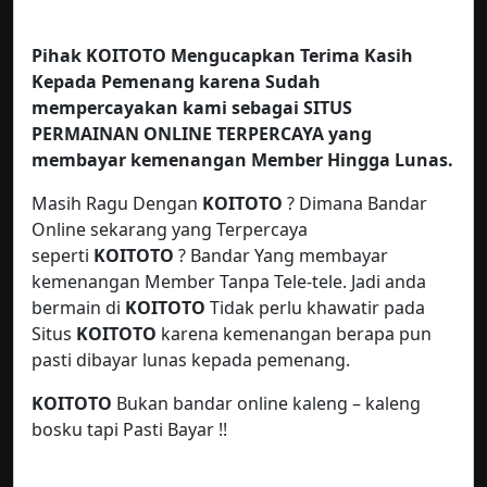
Pihak KOITOTO Mengucapkan Terima Kasih
Kepada Pemenang karena Sudah
mempercayakan kami sebagai SITUS
PERMAINAN ONLINE TERPERCAYA yang
membayar kemenangan Member Hingga Lunas.
Masih Ragu Dengan
KOITOTO
? Dimana Bandar
Online sekarang yang Terpercaya
seperti
KOITOTO
? Bandar Yang membayar
kemenangan Member Tanpa Tele-tele. Jadi anda
bermain di
KOITOTO
Tidak perlu khawatir pada
Situs
KOITOTO
karena kemenangan berapa pun
pasti dibayar lunas kepada pemenang.
KOITOTO
Bukan bandar online kaleng – kaleng
bosku tapi Pasti Bayar !!