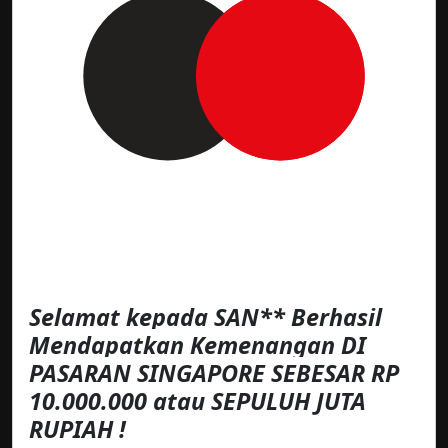
Selamat kepada SAN** Berhasil
Mendapatkan Kemenangan DI
PASARAN SINGAPORE SEBESAR RP
10.000.000 atau SEPULUH JUTA
RUPIAH !