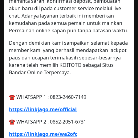
meminta saran, konfirmasi deposit, pembuatan
akun baru dll pada customer service melalui live
chat. Adanya layanan terbaik ini memberikan
kemudahan pada semua pemain untuk mainkan
Permainan online kapan pun tanpa batasan waktu.
Dengan demikian kami sampaikan selamat kepada
member kami yang berhasil mendapatkan jackpot
paus dan ucapan terimakasih sebesar-besarnya
karena telah memilih KOITOTO sebagai Situs
Bandar Online Terpercaya.
☎️ WHATSAPP 1 : 0823-2460-7149
https://linkjago.me/official
☎️ WHATSAPP 2 : 0852-2051-6731
https://linkjago.me/wa2ofc