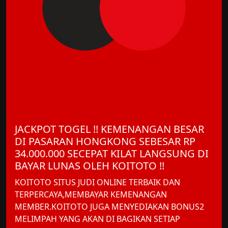
JACKPOT TOGEL !! KEMENANGAN BESAR
DI PASARAN HONGKONG SEBESAR RP
34.000.000 SECEPAT KILAT LANGSUNG DI
BAYAR LUNAS OLEH KOITOTO !!
KOITOTO SITUS JUDI ONLINE TERBAIK DAN
TERPERCAYA,MEMBAYAR KEMENANGAN
MEMBER.KOITOTO JUGA MENYEDIAKAN BONUS2
MELIMPAH YANG AKAN DI BAGIKAN SETIAP