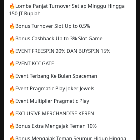
🔥Lomba Panjat Turnover Setiap Minggu Hingga
150 JT Rupiah
🔥Bonus Turnover Slot Up to 0.5%
🔥Bonus Cashback Up to 3% Slot Game
🔥EVENT FREESPIN 20% DAN BUYSPIN 15%
🔥EVENT KOI GATE
🔥Event Terbang Ke Bulan Spaceman
🔥Event Pragmatic Play Joker Jewels
🔥Event Multiplier Pragmatic Play
🔥EXCLUSIVE MERCHANDISE KEREN
🔥Bonus Extra Mengajak Teman 10%
🔥Bonus Mengajak Teman Seumur Hidup Hingga