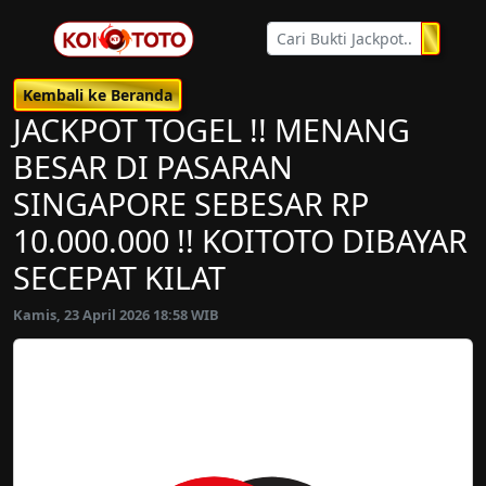
Kembali ke Beranda
JACKPOT TOGEL !! MENANG
BESAR DI PASARAN
SINGAPORE SEBESAR RP
10.000.000 !! KOITOTO DIBAYAR
SECEPAT KILAT
Kamis, 23 April 2026 18:58 WIB