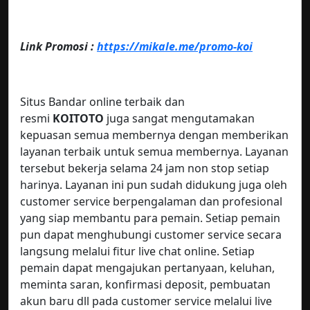
Link Promosi :
https://mikale.me/promo-koi
Situs Bandar online terbaik dan
resmi
KOITOTO
juga sangat mengutamakan
kepuasan semua membernya dengan memberikan
layanan terbaik untuk semua membernya. Layanan
tersebut bekerja selama 24 jam non stop setiap
harinya. Layanan ini pun sudah didukung juga oleh
customer service berpengalaman dan profesional
yang siap membantu para pemain. Setiap pemain
pun dapat menghubungi customer service secara
langsung melalui fitur live chat online. Setiap
pemain dapat mengajukan pertanyaan, keluhan,
meminta saran, konfirmasi deposit, pembuatan
akun baru dll pada customer service melalui live