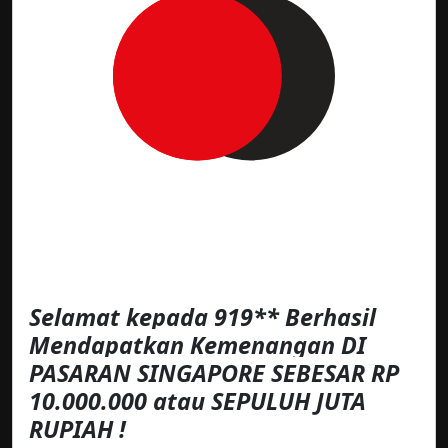
Selamat kepada 919** Berhasil
Mendapatkan Kemenangan DI
PASARAN SINGAPORE SEBESAR RP
10.000.000 atau SEPULUH JUTA
RUPIAH !