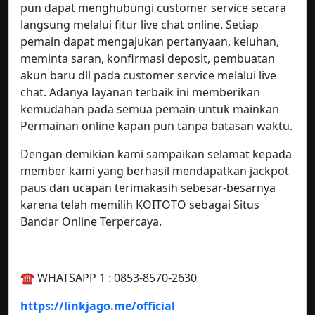
pun dapat menghubungi customer service secara
langsung melalui fitur live chat online. Setiap
pemain dapat mengajukan pertanyaan, keluhan,
meminta saran, konfirmasi deposit, pembuatan
akun baru dll pada customer service melalui live
chat. Adanya layanan terbaik ini memberikan
kemudahan pada semua pemain untuk mainkan
Permainan online kapan pun tanpa batasan waktu.
Dengan demikian kami sampaikan selamat kepada
member kami yang berhasil mendapatkan jackpot
paus dan ucapan terimakasih sebesar-besarnya
karena telah memilih KOITOTO sebagai Situs
Bandar Online Terpercaya.
☎️ WHATSAPP 1 : 0853-8570-2630
https://linkjago.me/official