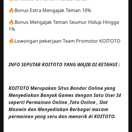
🔥Bonus Extra Mengajak Teman 10%
🔥Bonus Mengajak Teman Seumur Hidup Hingga
1%
🔥Lowongan pekerjaan Team Promotor KOITOTO
INFO SEPUTAR KOITOTO YANG WAJIB DI KETAHUI :
KOITOTO Merupakan Situs Bandar Online yang
Menyediakan Banyak Games dengan Satu User Id
seperti Permainan Online ,Toto Online , Slot
Maxwin dan Menyediakan Berbagai macam
permainan yang seru dan menarik di KOITOTO.