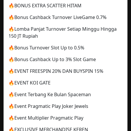
🔥BONUS EXTRA SCATTER HITAM
🔥Bonus Cashback Turnover LiveGame 0.7%
🔥Lomba Panjat Turnover Setiap Minggu Hingga
150 JT Rupiah
🔥Bonus Turnover Slot Up to 0.5%
🔥Bonus Cashback Up to 3% Slot Game
🔥EVENT FREESPIN 20% DAN BUYSPIN 15%
🔥EVENT KOI GATE
🔥Event Terbang Ke Bulan Spaceman
🔥Event Pragmatic Play Joker Jewels
🔥Event Multiplier Pragmatic Play
🔥EXCLUSIVE MERCHANDISE KEREN