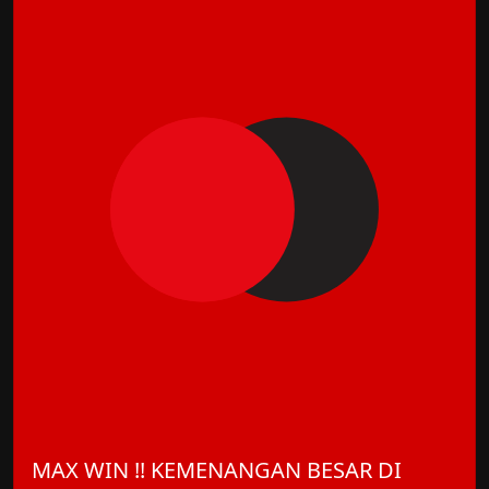
MAX WIN !! KEMENANGAN BESAR DI