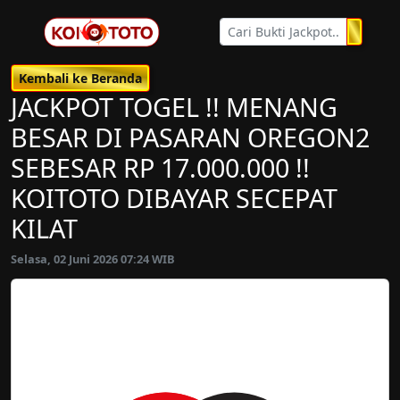
Kembali ke Beranda
JACKPOT TOGEL !! MENANG
BESAR DI PASARAN OREGON2
SEBESAR RP 17.000.000 !!
KOITOTO DIBAYAR SECEPAT
KILAT
Selasa, 02 Juni 2026 07:24 WIB