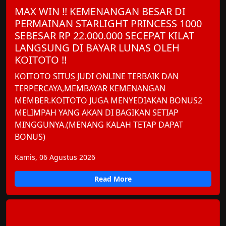
MAX WIN !! KEMENANGAN BESAR DI
PERMAINAN STARLIGHT PRINCESS 1000
SEBESAR RP 22.000.000 SECEPAT KILAT
LANGSUNG DI BAYAR LUNAS OLEH
KOITOTO !!
KOITOTO SITUS JUDI ONLINE TERBAIK DAN
TERPERCAYA,MEMBAYAR KEMENANGAN
MEMBER.KOITOTO JUGA MENYEDIAKAN BONUS2
MELIMPAH YANG AKAN DI BAGIKAN SETIAP
MINGGUNYA.(MENANG KALAH TETAP DAPAT
BONUS)
Kamis, 06 Agustus 2026
Read More