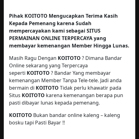
Pihak KOITOTO Mengucapkan Terima Kasih
Kepada Pemenang karena Sudah
mempercayakan kami sebagai SITUS
PERMAINAN ONLINE TERPERCAYA yang
membayar kemenangan Member Hingga Lunas.
Masih Ragu Dengan
KOITOTO
? Dimana Bandar
Online sekarang yang Terpercaya
seperti
KOITOTO
? Bandar Yang membayar
kemenangan Member Tanpa Tele-tele. Jadi anda
bermain di
KOITOTO
Tidak perlu khawatir pada
Situs
KOITOTO
karena kemenangan berapa pun
pasti dibayar lunas kepada pemenang.
KOITOTO
Bukan bandar online kaleng – kaleng
bosku tapi Pasti Bayar !!