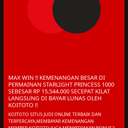
MAX WIN !! KEMENANGAN BESAR DI
PERMAINAN STARLIGHT PRINCESS 1000
SEBESAR RP 15.544.000 SECEPAT KILAT
LANGSUNG DI BAYAR LUNAS OLEH
KOITOTO !!
KOITOTO SITUS JUDI ONLINE TERBAIK DAN
TERPERCAYA,MEMBAYAR KEMENANGAN