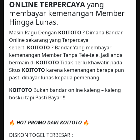
ONLINE TERPERCAYA
yang
membayar kemenangan Member
Hingga Lunas.
Masih Ragu Dengan
KOITOTO
? Dimana Bandar
Online sekarang yang Terpercaya
seperti
KOITOTO
? Bandar Yang membayar
kemenangan Member Tanpa Tele-tele. Jadi anda
bermain di
KOITOTO
Tidak perlu khawatir pada
Situs
KOITOTO
karena kemenangan berapa pun
pasti dibayar lunas kepada pemenang.
KOITOTO
Bukan bandar online kaleng – kaleng
bosku tapi Pasti Bayar !!
🔥
HOT PROMO DARI KOITOTO
🔥
DISKON TOGEL TERBESAR :