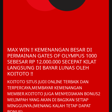
MAX WIN !! KEMENANGAN BESAR DI
PERMAINAN GATES OF OLYMPUS 1000
SEBESAR RP 12.000.000 SECEPAT KILAT
LANGSUNG DI BAYAR LUNAS OLEH
KOITOTO !!
KOITOTO SITUS JUDI ONLINE TERBAIK DAN
TERPERCAYA,MEMBAYAR KEMENANGAN
MEMBER.KOITOTO JUGA MENYEDIAKAN BONUS2
MELIMPAH YANG AKAN DI BAGIKAN SETIAP
MINGGUNYA.(MENANG KALAH TETAP DAPAT
BONUS)