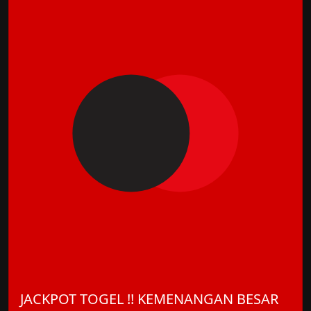
JACKPOT TOGEL !! KEMENANGAN BESAR