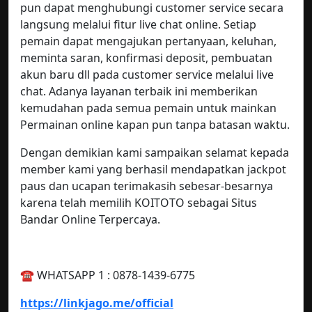
pun dapat menghubungi customer service secara
langsung melalui fitur live chat online. Setiap
pemain dapat mengajukan pertanyaan, keluhan,
meminta saran, konfirmasi deposit, pembuatan
akun baru dll pada customer service melalui live
chat. Adanya layanan terbaik ini memberikan
kemudahan pada semua pemain untuk mainkan
Permainan online kapan pun tanpa batasan waktu.
Dengan demikian kami sampaikan selamat kepada
member kami yang berhasil mendapatkan jackpot
paus dan ucapan terimakasih sebesar-besarnya
karena telah memilih KOITOTO sebagai Situs
Bandar Online Terpercaya.
☎️ WHATSAPP 1 : 0878-1439-6775
https://linkjago.me/official