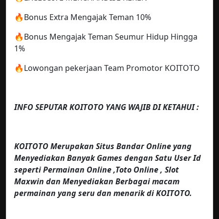
🔥Bonus Extra Mengajak Teman 10%
🔥Bonus Mengajak Teman Seumur Hidup Hingga
1%
🔥Lowongan pekerjaan Team Promotor KOITOTO
INFO SEPUTAR KOITOTO YANG WAJIB DI KETAHUI :
KOITOTO Merupakan Situs Bandar Online yang
Menyediakan Banyak Games dengan Satu User Id
seperti Permainan Online ,Toto Online , Slot
Maxwin dan Menyediakan Berbagai macam
permainan yang seru dan menarik di KOITOTO.