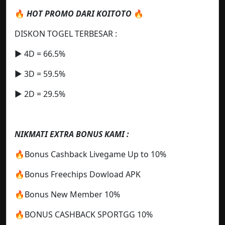
🔥
HOT PROMO DARI KOITOTO
🔥
DISKON TOGEL TERBESAR :
▶️ 4D = 66.5%
▶️ 3D = 59.5%
▶️ 2D = 29.5%
NIKMATI EXTRA BONUS KAMI :
🔥Bonus Cashback Livegame Up to 10%
🔥Bonus Freechips Dowload APK
🔥Bonus New Member 10%
🔥BONUS CASHBACK SPORTGG 10%