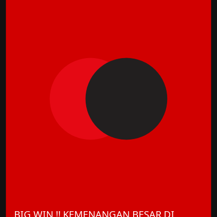
BIG WIN !! KEMENANGAN BESAR DI