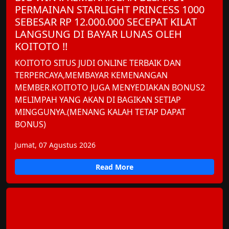
PERMAINAN STARLIGHT PRINCESS 1000
SEBESAR RP 12.000.000 SECEPAT KILAT
LANGSUNG DI BAYAR LUNAS OLEH
KOITOTO !!
KOITOTO SITUS JUDI ONLINE TERBAIK DAN
TERPERCAYA,MEMBAYAR KEMENANGAN
MEMBER.KOITOTO JUGA MENYEDIAKAN BONUS2
MELIMPAH YANG AKAN DI BAGIKAN SETIAP
MINGGUNYA.(MENANG KALAH TETAP DAPAT
BONUS)
Jumat, 07 Agustus 2026
Read More