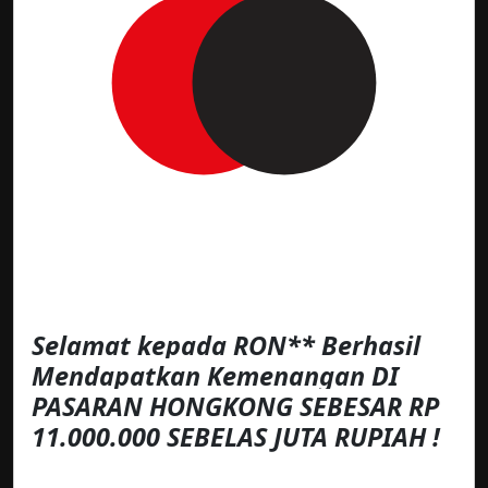
Selamat kepada RON** Berhasil
Mendapatkan Kemenangan DI
PASARAN HONGKONG SEBESAR RP
11.000.000 SEBELAS JUTA RUPIAH !