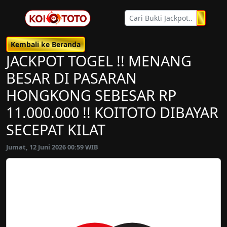
Kembali ke Beranda
JACKPOT TOGEL !! MENANG
BESAR DI PASARAN
HONGKONG SEBESAR RP
11.000.000 !! KOITOTO DIBAYAR
SECEPAT KILAT
Jumat, 12 Juni 2026 00:59 WIB