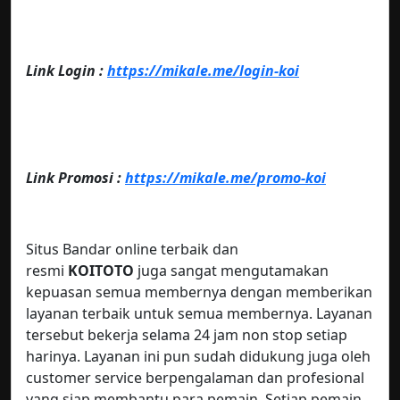
Link Login :
https://mikale.me/login-koi
Link Promosi :
https://mikale.me/promo-koi
Situs Bandar online terbaik dan
resmi
KOITOTO
juga sangat mengutamakan
kepuasan semua membernya dengan memberikan
layanan terbaik untuk semua membernya. Layanan
tersebut bekerja selama 24 jam non stop setiap
harinya. Layanan ini pun sudah didukung juga oleh
customer service berpengalaman dan profesional
yang siap membantu para pemain. Setiap pemain