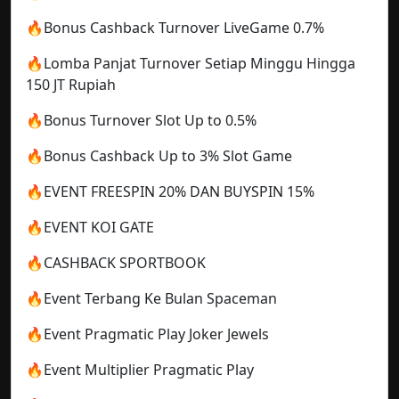
🔥Bonus Cashback Turnover LiveGame 0.7%
🔥Lomba Panjat Turnover Setiap Minggu Hingga
150 JT Rupiah
🔥Bonus Turnover Slot Up to 0.5%
🔥Bonus Cashback Up to 3% Slot Game
🔥EVENT FREESPIN 20% DAN BUYSPIN 15%
🔥EVENT KOI GATE
🔥
CASHBACK SPORTBOOK
🔥Event Terbang Ke Bulan Spaceman
🔥Event Pragmatic Play Joker Jewels
🔥Event Multiplier Pragmatic Play