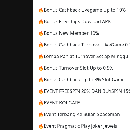
🔥Bonus Cashback Livegame Up to 10%
🔥Bonus Freechips Dowload APK
🔥Bonus New Member 10%
🔥Bonus Cashback Turnover LiveGame 0
🔥Lomba Panjat Turnover Setiap Minggu 
🔥Bonus Turnover Slot Up to 0.5%
🔥Bonus Cashback Up to 3% Slot Game
🔥EVENT FREESPIN 20% DAN BUYSPIN 15
🔥EVENT KOI GATE
🔥Event Terbang Ke Bulan Spaceman
🔥Event Pragmatic Play Joker Jewels