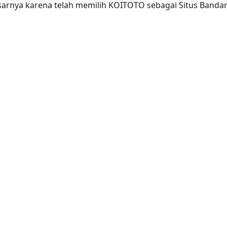
sarnya karena telah memilih KOITOTO sebagai Situs Banda