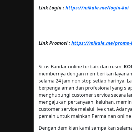
Link Login :
https://mikale.me/login-koi
Link Promosi :
https://mikale.me/promo-
Situs Bandar online terbaik dan resmi
KO
membernya dengan memberikan layanan t
selama 24 jam non stop setiap harinya. L
berpengalaman dan profesional yang sia
menghubungi customer service secara lang
mengajukan pertanyaan, keluhan, meminta
customer service melalui live chat. Ada
pemain untuk mainkan Permainan online 
Dengan demikian kami sampaikan selama