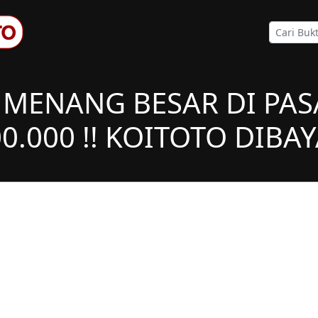
!! MENANG BESAR DI P
0.000 !! KOITOTO DIBA