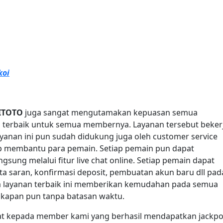
koi
ITOTO
juga sangat mengutamakan kepuasan semua
erbaik untuk semua membernya. Layanan tersebut beker
ayanan ini pun sudah didukung juga oleh customer service
p membantu para pemain. Setiap pemain pun dapat
sung melalui fitur live chat online. Setiap pemain dapat
 saran, konfirmasi deposit, pembuatan akun baru dll pad
nya layanan terbaik ini memberikan kemudahan pada semua
kapan pun tanpa batasan waktu.
t kepada member kami yang berhasil mendapatkan jackpo