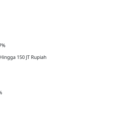
.7%
Hingga 150 JT Rupiah
%