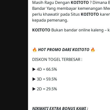
Masih Ragu Dengan
KOITOTO
? Dimana B
Bandar Yang membayar kemenangan Membe
perlu khawatir pada Situs
KOITOTO
karen
kepada pemenang.
KOITOTO
Bukan bandar online kaleng – ka
🔥
HOT PROMO DARI KOITOTO
🔥
DISKON TOGEL TERBESAR :
▶️ 4D = 66.5%
▶️ 3D = 59.5%
▶️ 2D = 29.5%
NIKMATI EXTRA BONUS KAMI :