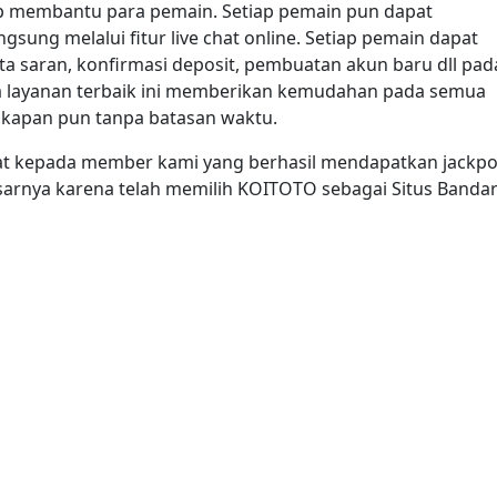
p membantu para pemain. Setiap pemain pun dapat
sung melalui fitur live chat online. Setiap pemain dapat
 saran, konfirmasi deposit, pembuatan akun baru dll pad
nya layanan terbaik ini memberikan kemudahan pada semua
kapan pun tanpa batasan waktu.
t kepada member kami yang berhasil mendapatkan jackpo
sarnya karena telah memilih KOITOTO sebagai Situs Banda