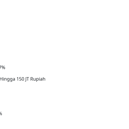
.7%
Hingga 150 JT Rupiah
%