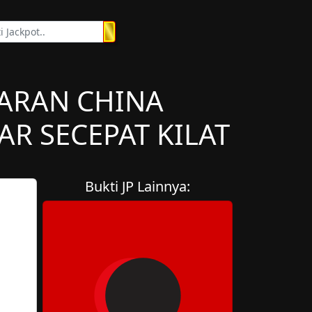
SARAN CHINA
YAR SECEPAT KILAT
Bukti JP Lainnya: