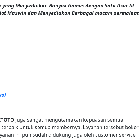
e yang Menyediakan Banyak Games dengan Satu User Id
 , Slot Maxwin dan Menyediakan Berbagai macam permaina
koi
ITOTO
juga sangat mengutamakan kepuasan semua
erbaik untuk semua membernya. Layanan tersebut beker
ayanan ini pun sudah didukung juga oleh customer service