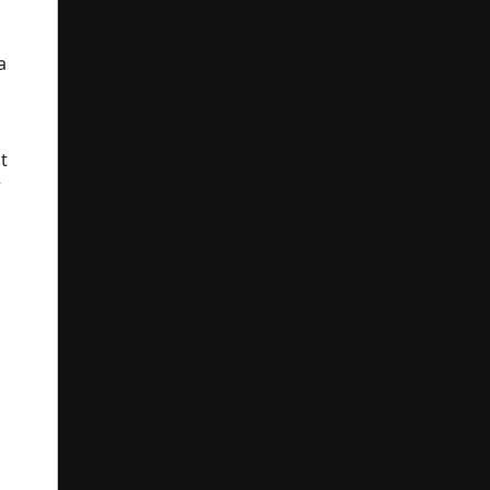
a
t
r