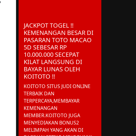
?
JACKPOT TOGEL !!
KEMENANGAN BESAR DI
PASARAN TOTO MACAO
5D SEBESAR RP
10.000.000 SECEPAT
KILAT LANGSUNG DI
BAYAR LUNAS OLEH
KOITOTO !!
KOITOTO SITUS JUDI ONLINE
TERBAIK DAN
TERPERCAYA,MEMBAYAR
KEMENANGAN
MEMBER.KOITOTO JUGA
MENYEDIAKAN BONUS2
MELIMPAH YANG AKAN DI