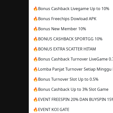
🔥Bonus Cashback Livegame Up to 10%
🔥Bonus Freechips Dowload APK
🔥Bonus New Member 10%
🔥BONUS CASHBACK SPORTGG 10%
🔥BONUS EXTRA SCATTER HITAM
🔥Bonus Cashback Turnover LiveGame 0
🔥Lomba Panjat Turnover Setiap Minggu 
🔥Bonus Turnover Slot Up to 0.5%
🔥Bonus Cashback Up to 3% Slot Game
🔥EVENT FREESPIN 20% DAN BUYSPIN 15
🔥EVENT KOI GATE