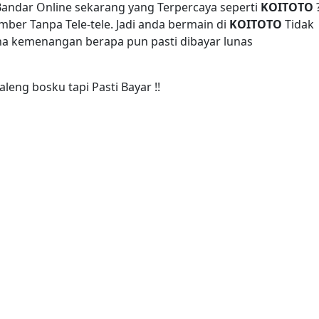
andar Online sekarang yang Terpercaya seperti
KOITOTO
r Tanpa Tele-tele. Jadi anda bermain di
KOITOTO
Tidak
a kemenangan berapa pun pasti dibayar lunas
leng bosku tapi Pasti Bayar !!