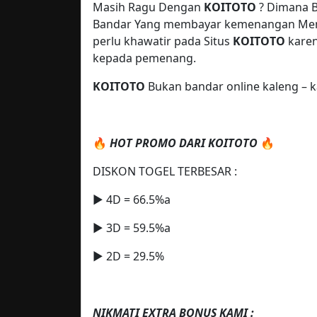
Masih Ragu Dengan
KOITOTO
? Dimana B
Bandar Yang membayar kemenangan Membe
perlu khawatir pada Situs
KOITOTO
karen
kepada pemenang.
KOITOTO
Bukan bandar online kaleng – ka
🔥
HOT PROMO DARI KOITOTO
🔥
DISKON TOGEL TERBESAR :
▶️ 4D = 66.5%a
▶️ 3D = 59.5%a
▶️ 2D = 29.5%
NIKMATI EXTRA BONUS KAMI :