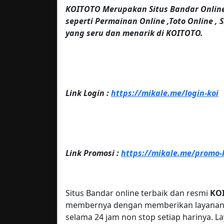
KOITOTO Merupakan Situs Bandar Onlin
seperti Permainan Online ,Toto Online
yang seru dan menarik di KOITOTO.
Link Login :
https://mikale.me/login-koi
Link Promosi :
https://mikale.me/promo-
Situs Bandar online terbaik dan resmi
KO
membernya dengan memberikan layanan t
selama 24 jam non stop setiap harinya. L