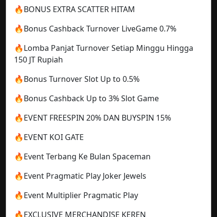
🔥BONUS EXTRA SCATTER HITAM
🔥Bonus Cashback Turnover LiveGame 0.7%
🔥Lomba Panjat Turnover Setiap Minggu Hingga
150 JT Rupiah
🔥Bonus Turnover Slot Up to 0.5%
🔥Bonus Cashback Up to 3% Slot Game
🔥EVENT FREESPIN 20% DAN BUYSPIN 15%
🔥EVENT KOI GATE
🔥Event Terbang Ke Bulan Spaceman
🔥Event Pragmatic Play Joker Jewels
🔥Event Multiplier Pragmatic Play
🔥EXCLUSIVE MERCHANDISE KEREN