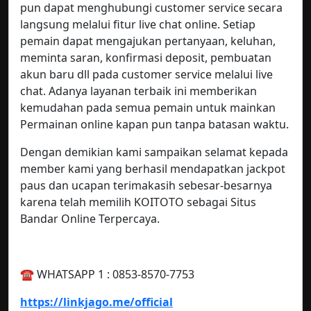
pun dapat menghubungi customer service secara
langsung melalui fitur live chat online. Setiap
pemain dapat mengajukan pertanyaan, keluhan,
meminta saran, konfirmasi deposit, pembuatan
akun baru dll pada customer service melalui live
chat. Adanya layanan terbaik ini memberikan
kemudahan pada semua pemain untuk mainkan
Permainan online kapan pun tanpa batasan waktu.
Dengan demikian kami sampaikan selamat kepada
member kami yang berhasil mendapatkan jackpot
paus dan ucapan terimakasih sebesar-besarnya
karena telah memilih KOITOTO sebagai Situs
Bandar Online Terpercaya.
☎️ WHATSAPP 1 : 0853-8570-7753
https://linkjago.me/official