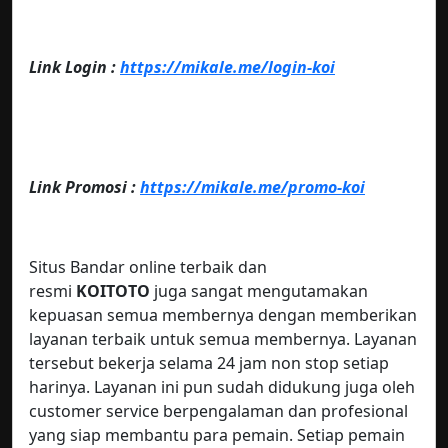
Link Login :
https://mikale.me/login-koi
Link Promosi :
https://mikale.me/promo-koi
Situs Bandar online terbaik dan
resmi
KOITOTO
juga sangat mengutamakan
kepuasan semua membernya dengan memberikan
layanan terbaik untuk semua membernya. Layanan
tersebut bekerja selama 24 jam non stop setiap
harinya. Layanan ini pun sudah didukung juga oleh
customer service berpengalaman dan profesional
yang siap membantu para pemain. Setiap pemain