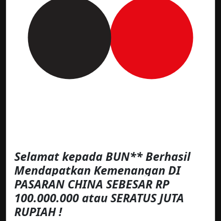
Selamat kepada BUN** Berhasil
Mendapatkan Kemenangan DI
PASARAN CHINA SEBESAR RP
100.000.000 atau SERATUS JUTA
RUPIAH !