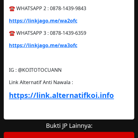
☎️ WHATSAPP 2 : 0878-1439-9843
https://linkjago.me/wa2ofc
☎️ WHATSAPP 3 : 0878-1439-6359
https://linkjago.me/wa3ofc
IG : @KOITOTOCUANN
Link Alternatif Anti Nawala :
https://link.alternatifkoi.info
Bukti JP Lainnya: