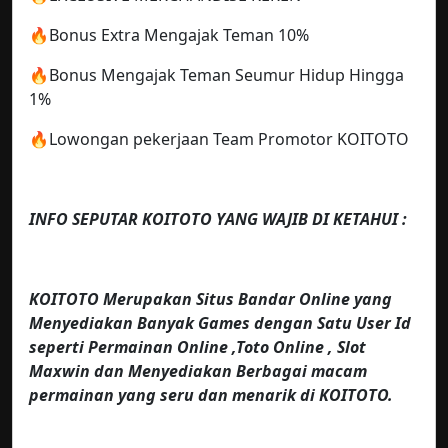
🔥Bonus Extra Mengajak Teman 10%
🔥Bonus Mengajak Teman Seumur Hidup Hingga
1%
🔥Lowongan pekerjaan Team Promotor KOITOTO
INFO SEPUTAR KOITOTO YANG WAJIB DI KETAHUI :
KOITOTO Merupakan Situs Bandar Online yang
Menyediakan Banyak Games dengan Satu User Id
seperti Permainan Online ,Toto Online , Slot
Maxwin dan Menyediakan Berbagai macam
permainan yang seru dan menarik di KOITOTO.