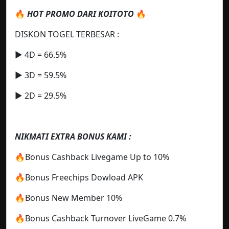
🔥
HOT PROMO DARI KOITOTO
🔥
DISKON TOGEL TERBESAR :
▶️ 4D = 66.5%
▶️ 3D = 59.5%
▶️ 2D = 29.5%
NIKMATI EXTRA BONUS KAMI :
🔥Bonus Cashback Livegame Up to 10%
🔥Bonus Freechips Dowload APK
🔥Bonus New Member 10%
🔥Bonus Cashback Turnover LiveGame 0.7%