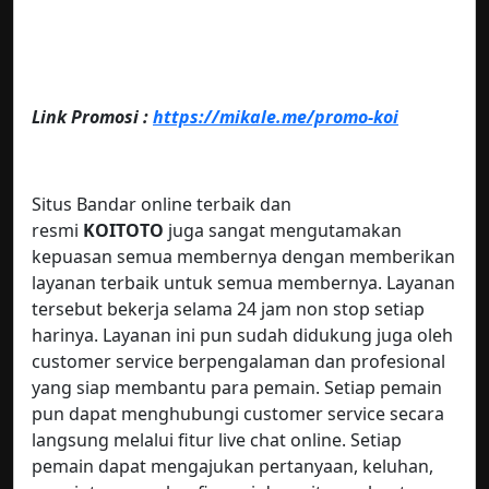
Link Promosi :
https://mikale.me/promo-koi
Situs Bandar online terbaik dan
resmi
KOITOTO
juga sangat mengutamakan
kepuasan semua membernya dengan memberikan
layanan terbaik untuk semua membernya. Layanan
tersebut bekerja selama 24 jam non stop setiap
harinya. Layanan ini pun sudah didukung juga oleh
customer service berpengalaman dan profesional
yang siap membantu para pemain. Setiap pemain
pun dapat menghubungi customer service secara
langsung melalui fitur live chat online. Setiap
pemain dapat mengajukan pertanyaan, keluhan,