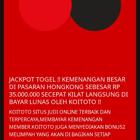
JACKPOT TOGEL !! KEMENANGAN BESAR
DI PASARAN HONGKONG SEBESAR RP
35.000.000 SECEPAT KILAT LANGSUNG DI
BAYAR LUNAS OLEH KOITOTO !!
KOITOTO SITUS JUDI ONLINE TERBAIK DAN
TERPERCAYA,MEMBAYAR KEMENANGAN
MEMBER.KOITOTO JUGA MENYEDIAKAN BONUS2
MELIMPAH YANG AKAN DI BAGIKAN SETIAP