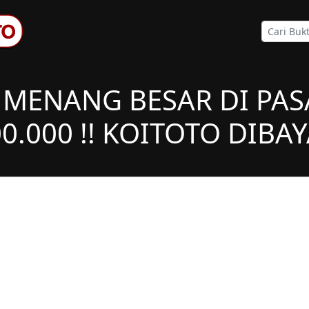
!! MENANG BESAR DI P
0.000 !! KOITOTO DIBA