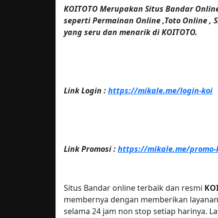
KOITOTO Merupakan Situs Bandar Onlin
seperti Permainan Online ,Toto Online
yang seru dan menarik di KOITOTO.
Link Login :
https://mikale.me/login-koi
Link Promosi :
https://mikale.me/promo-
Situs Bandar online terbaik dan resmi
KO
membernya dengan memberikan layanan t
selama 24 jam non stop setiap harinya. L