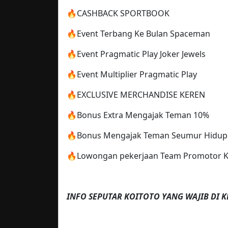
🔥
CASHBACK SPORTBOOK
🔥Event Terbang Ke Bulan Spaceman
🔥Event Pragmatic Play Joker Jewels
🔥Event Multiplier Pragmatic Play
🔥EXCLUSIVE MERCHANDISE KEREN
🔥Bonus Extra Mengajak Teman 10%
🔥Bonus Mengajak Teman Seumur Hidup
🔥Lowongan pekerjaan Team Promotor 
INFO SEPUTAR KOITOTO YANG WAJIB DI K