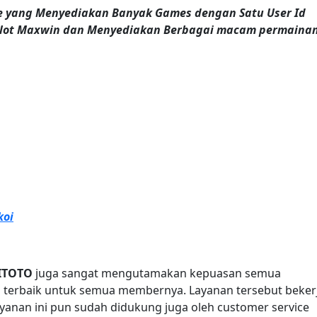
e yang Menyediakan Banyak Games dengan Satu User Id
 , Slot Maxwin dan Menyediakan Berbagai macam permaina
koi
ITOTO
juga sangat mengutamakan kepuasan semua
erbaik untuk semua membernya. Layanan tersebut beker
ayanan ini pun sudah didukung juga oleh customer service