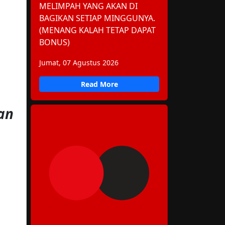
MELIMPAH YANG AKAN DI
BAGIKAN SETIAP MINGGUNYA.
(MENANG KALAH TETAP DAPAT
BONUS)
Jumat, 07 Agustus 2026
Read More
an