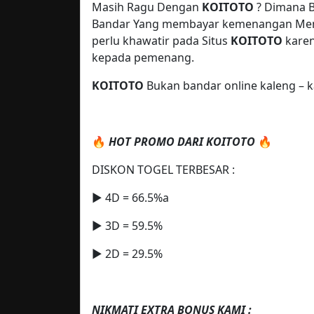
Masih Ragu Dengan
KOITOTO
? Dimana B
Bandar Yang membayar kemenangan Membe
perlu khawatir pada Situs
KOITOTO
karen
kepada pemenang.
KOITOTO
Bukan bandar online kaleng – ka
🔥
HOT PROMO DARI KOITOTO
🔥
DISKON TOGEL TERBESAR :
▶️ 4D = 66.5%a
▶️ 3D = 59.5%
▶️ 2D = 29.5%
NIKMATI EXTRA BONUS KAMI :