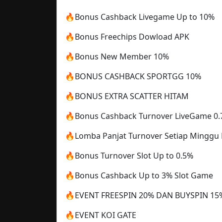
🔥Bonus Cashback Livegame Up to 10%
🔥Bonus Freechips Dowload APK
🔥Bonus New Member 10%
🔥BONUS CASHBACK SPORTGG 10%
🔥BONUS EXTRA SCATTER HITAM
🔥Bonus Cashback Turnover LiveGame 0
🔥Lomba Panjat Turnover Setiap Minggu 
🔥Bonus Turnover Slot Up to 0.5%
🔥Bonus Cashback Up to 3% Slot Game
🔥EVENT FREESPIN 20% DAN BUYSPIN 15
🔥EVENT KOI GATE