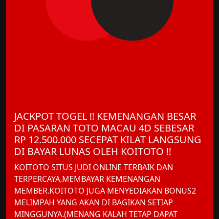
JACKPOT TOGEL !! KEMENANGAN BESAR
DI PASARAN TOTO MACAU 4D SEBESAR
RP 12.500.000 SECEPAT KILAT LANGSUNG
DI BAYAR LUNAS OLEH KOITOTO !!
KOITOTO SITUS JUDI ONLINE TERBAIK DAN
TERPERCAYA,MEMBAYAR KEMENANGAN
MEMBER.KOITOTO JUGA MENYEDIAKAN BONUS2
MELIMPAH YANG AKAN DI BAGIKAN SETIAP
MINGGUNYA.(MENANG KALAH TETAP DAPAT