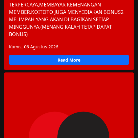
TERPERCAYA,MEMBAYAR KEMENANGAN
MEMBER.KOITOTO JUGA MENYEDIAKAN BONUS2
MELIMPAH YANG AKAN DI BAGIKAN SETIAP
MINGGUNYA.(MENANG KALAH TETAP DAPAT
BONUS)
Kamis, 06 Agustus 2026
Read More