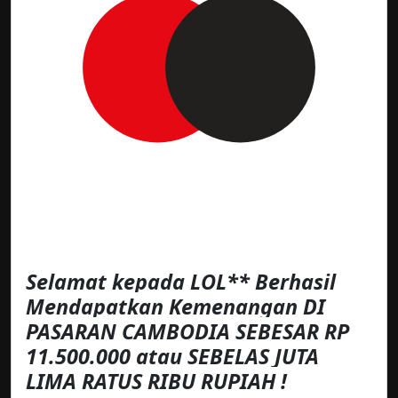
Selamat kepada LOL** Berhasil
Mendapatkan Kemenangan DI
PASARAN CAMBODIA SEBESAR RP
11.500.000 atau SEBELAS JUTA
LIMA RATUS RIBU RUPIAH !