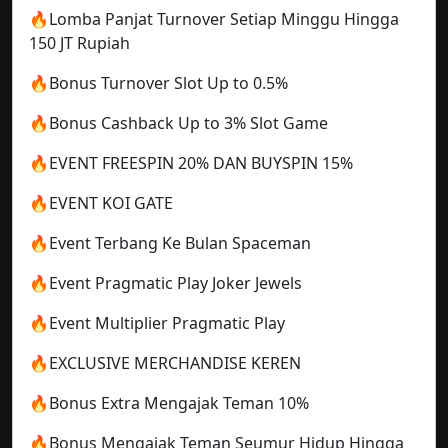
🔥Lomba Panjat Turnover Setiap Minggu Hingga
150 JT Rupiah
🔥Bonus Turnover Slot Up to 0.5%
🔥Bonus Cashback Up to 3% Slot Game
🔥EVENT FREESPIN 20% DAN BUYSPIN 15%
🔥EVENT KOI GATE
🔥Event Terbang Ke Bulan Spaceman
🔥Event Pragmatic Play Joker Jewels
🔥Event Multiplier Pragmatic Play
🔥EXCLUSIVE MERCHANDISE KEREN
🔥Bonus Extra Mengajak Teman 10%
🔥Bonus Mengajak Teman Seumur Hidup Hingga