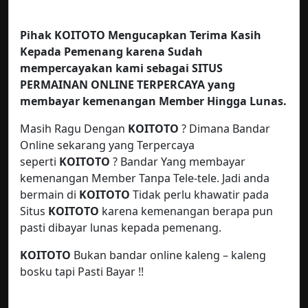
Pihak KOITOTO Mengucapkan Terima Kasih
Kepada Pemenang karena Sudah
mempercayakan kami sebagai SITUS
PERMAINAN ONLINE TERPERCAYA yang
membayar kemenangan Member Hingga Lunas.
Masih Ragu Dengan
KOITOTO
? Dimana Bandar
Online sekarang yang Terpercaya
seperti
KOITOTO
? Bandar Yang membayar
kemenangan Member Tanpa Tele-tele. Jadi anda
bermain di
KOITOTO
Tidak perlu khawatir pada
Situs
KOITOTO
karena kemenangan berapa pun
pasti dibayar lunas kepada pemenang.
KOITOTO
Bukan bandar online kaleng – kaleng
bosku tapi Pasti Bayar !!