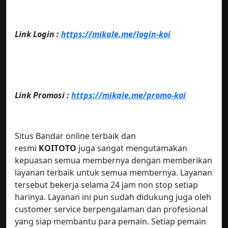
Link Login :
https://mikale.me/login-koi
Link Promosi :
https://mikale.me/promo-koi
Situs Bandar online terbaik dan
resmi
KOITOTO
juga sangat mengutamakan
kepuasan semua membernya dengan memberikan
layanan terbaik untuk semua membernya. Layanan
tersebut bekerja selama 24 jam non stop setiap
harinya. Layanan ini pun sudah didukung juga oleh
customer service berpengalaman dan profesional
yang siap membantu para pemain. Setiap pemain