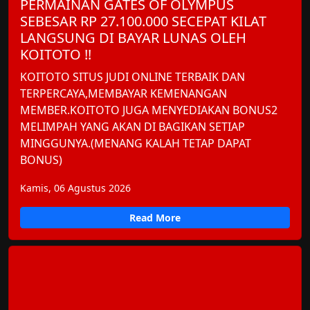
PERMAINAN GATES OF OLYMPUS
SEBESAR RP 27.100.000 SECEPAT KILAT
LANGSUNG DI BAYAR LUNAS OLEH
KOITOTO !!
KOITOTO SITUS JUDI ONLINE TERBAIK DAN
TERPERCAYA,MEMBAYAR KEMENANGAN
MEMBER.KOITOTO JUGA MENYEDIAKAN BONUS2
MELIMPAH YANG AKAN DI BAGIKAN SETIAP
MINGGUNYA.(MENANG KALAH TETAP DAPAT
BONUS)
Kamis, 06 Agustus 2026
Read More