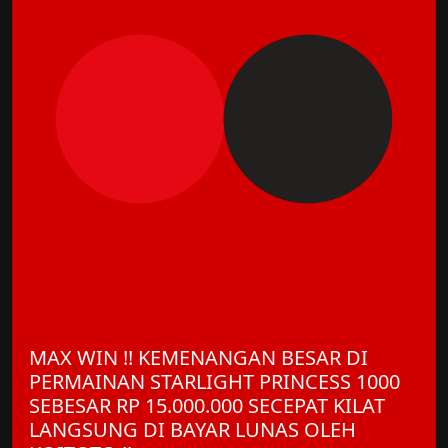
MAX WIN !! KEMENANGAN BESAR DI
PERMAINAN STARLIGHT PRINCESS 1000
SEBESAR RP 15.000.000 SECEPAT KILAT
LANGSUNG DI BAYAR LUNAS OLEH