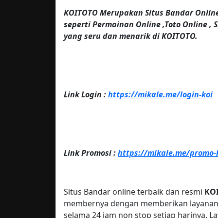
KOITOTO Merupakan Situs Bandar Onlin
seperti Permainan Online ,Toto Online
yang seru dan menarik di KOITOTO.
Link Login :
https://mikale.me/login-koi
Link Promosi :
https://mikale.me/promo-
Situs Bandar online terbaik dan resmi
KO
membernya dengan memberikan layanan t
selama 24 jam non stop setiap harinya. L