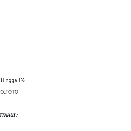
 Hingga 1%
KOITOTO
ETAHUI :