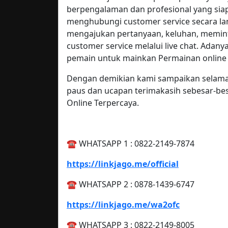
berpengalaman dan profesional yang sia
menghubungi customer service secara lang
mengajukan pertanyaan, keluhan, meminta
customer service melalui live chat. Ada
pemain untuk mainkan Permainan online 
Dengan demikian kami sampaikan selama
paus dan ucapan terimakasih sebesar-be
Online Terpercaya.
☎️ WHATSAPP 1 : 0822-2149-7874
https://linkjago.me/official
☎️ WHATSAPP 2 : 0878-1439-6747
https://linkjago.me/wa2ofc
☎️ WHATSAPP 3 : 0822-2149-8005