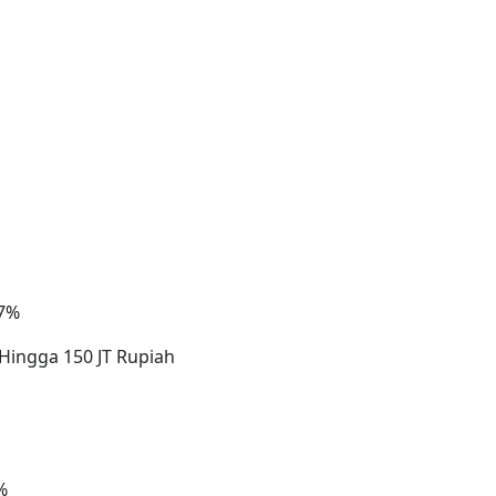
.7%
Hingga 150 JT Rupiah
%