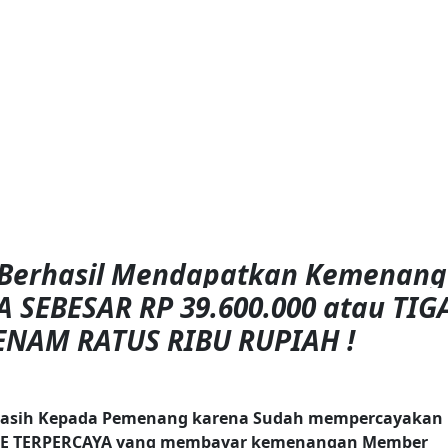
 Berhasil Mendapatkan Kemenan
 SEBESAR RP 39.600.000 atau TIG
ENAM RATUS RIBU RUPIAH !
Kasih Kepada Pemenang karena Sudah mempercayakan
NE TERPERCAYA yang membayar kemenangan Member