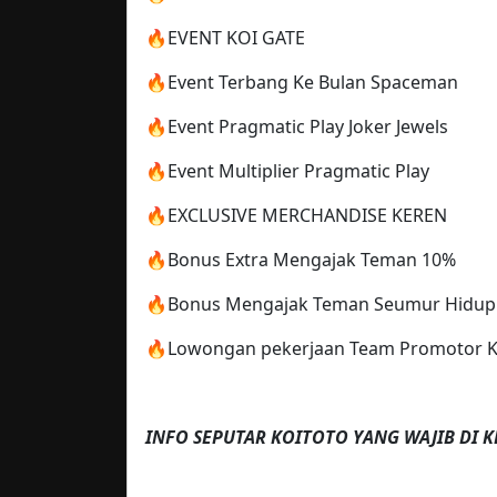
🔥EVENT KOI GATE
🔥Event Terbang Ke Bulan Spaceman
🔥Event Pragmatic Play Joker Jewels
🔥Event Multiplier Pragmatic Play
🔥EXCLUSIVE MERCHANDISE KEREN
🔥Bonus Extra Mengajak Teman 10%
🔥Bonus Mengajak Teman Seumur Hidup
🔥Lowongan pekerjaan Team Promotor 
INFO SEPUTAR KOITOTO YANG WAJIB DI K