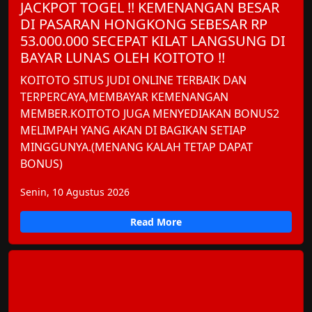
JACKPOT TOGEL !! KEMENANGAN BESAR
DI PASARAN HONGKONG SEBESAR RP
53.000.000 SECEPAT KILAT LANGSUNG DI
BAYAR LUNAS OLEH KOITOTO !!
KOITOTO SITUS JUDI ONLINE TERBAIK DAN
TERPERCAYA,MEMBAYAR KEMENANGAN
MEMBER.KOITOTO JUGA MENYEDIAKAN BONUS2
MELIMPAH YANG AKAN DI BAGIKAN SETIAP
MINGGUNYA.(MENANG KALAH TETAP DAPAT
BONUS)
Senin, 10 Agustus 2026
Read More