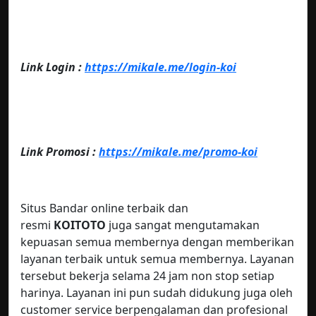
Link Login :
https://mikale.me/login-koi
Link Promosi :
https://mikale.me/promo-koi
Situs Bandar online terbaik dan
resmi
KOITOTO
juga sangat mengutamakan
kepuasan semua membernya dengan memberikan
layanan terbaik untuk semua membernya. Layanan
tersebut bekerja selama 24 jam non stop setiap
harinya. Layanan ini pun sudah didukung juga oleh
customer service berpengalaman dan profesional