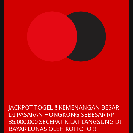
JACKPOT TOGEL !! KEMENANGAN BESAR
DI PASARAN HONGKONG SEBESAR RP
35.000.000 SECEPAT KILAT LANGSUNG DI
BAYAR LUNAS OLEH KOITOTO !!