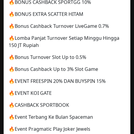
🔥BONUS CASHBACK SPORTGG 10%
🔥BONUS EXTRA SCATTER HITAM
🔥Bonus Cashback Turnover LiveGame 0.7%
🔥Lomba Panjat Turnover Setiap Minggu Hingga
150 JT Rupiah
🔥Bonus Turnover Slot Up to 0.5%
🔥Bonus Cashback Up to 3% Slot Game
🔥EVENT FREESPIN 20% DAN BUYSPIN 15%
🔥EVENT KOI GATE
🔥
CASHBACK SPORTBOOK
🔥Event Terbang Ke Bulan Spaceman
🔥Event Pragmatic Play Joker Jewels