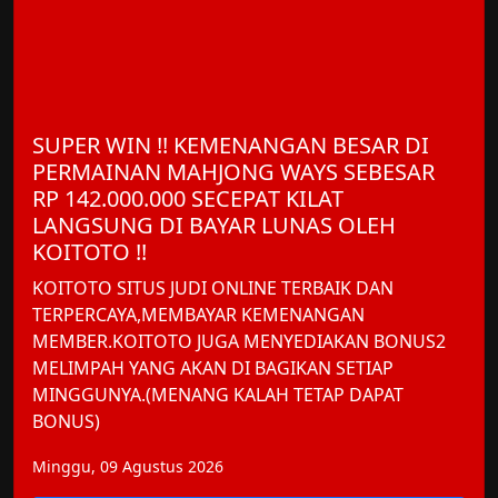
SUPER WIN !! KEMENANGAN BESAR DI
PERMAINAN MAHJONG WAYS SEBESAR
RP 142.000.000 SECEPAT KILAT
LANGSUNG DI BAYAR LUNAS OLEH
KOITOTO !!
KOITOTO SITUS JUDI ONLINE TERBAIK DAN
TERPERCAYA,MEMBAYAR KEMENANGAN
MEMBER.KOITOTO JUGA MENYEDIAKAN BONUS2
MELIMPAH YANG AKAN DI BAGIKAN SETIAP
MINGGUNYA.(MENANG KALAH TETAP DAPAT
BONUS)
Minggu, 09 Agustus 2026