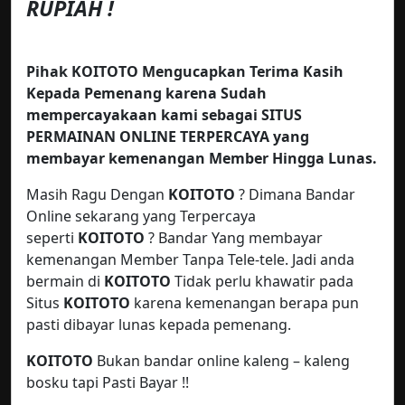
RUPIAH !
Pihak KOITOTO Mengucapkan Terima Kasih
Kepada Pemenang karena Sudah
mempercayakaan kami sebagai SITUS
PERMAINAN ONLINE TERPERCAYA yang
membayar kemenangan Member Hingga Lunas.
Masih Ragu Dengan
KOITOTO
? Dimana Bandar
Online sekarang yang Terpercaya
seperti
KOITOTO
? Bandar Yang membayar
kemenangan Member Tanpa Tele-tele. Jadi anda
bermain di
KOITOTO
Tidak perlu khawatir pada
Situs
KOITOTO
karena kemenangan berapa pun
pasti dibayar lunas kepada pemenang.
KOITOTO
Bukan bandar online kaleng – kaleng
bosku tapi Pasti Bayar !!