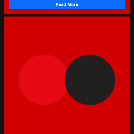
Read More