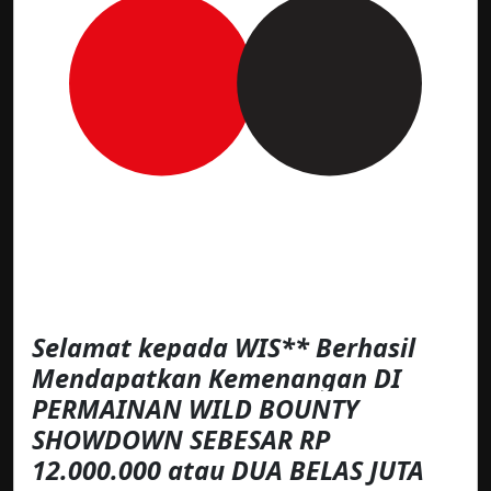
Selamat kepada WIS** Berhasil
Mendapatkan Kemenangan DI
PERMAINAN WILD BOUNTY
SHOWDOWN SEBESAR RP
12.000.000 atau DUA BELAS JUTA