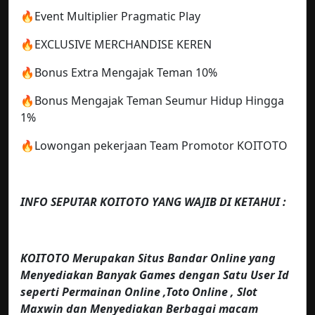
🔥Event Multiplier Pragmatic Play
🔥EXCLUSIVE MERCHANDISE KEREN
🔥Bonus Extra Mengajak Teman 10%
🔥Bonus Mengajak Teman Seumur Hidup Hingga
1%
🔥Lowongan pekerjaan Team Promotor KOITOTO
INFO SEPUTAR KOITOTO YANG WAJIB DI KETAHUI :
KOITOTO Merupakan Situs Bandar Online yang
Menyediakan Banyak Games dengan Satu User Id
seperti Permainan Online ,Toto Online , Slot
Maxwin dan Menyediakan Berbagai macam