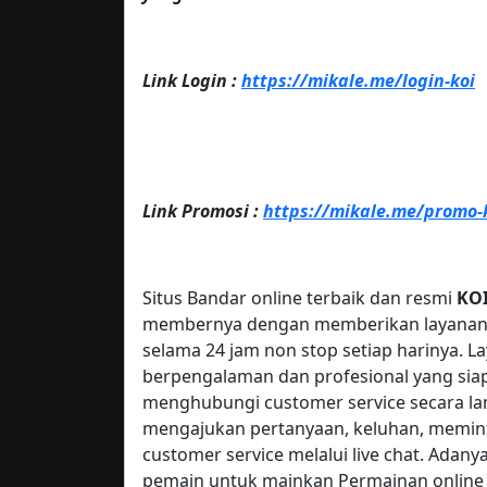
Link Login :
https://mikale.me/login-koi
Link Promosi :
https://mikale.me/promo-
Situs Bandar online terbaik dan resmi
KO
membernya dengan memberikan layanan t
selama 24 jam non stop setiap harinya. L
berpengalaman dan profesional yang sia
menghubungi customer service secara lang
mengajukan pertanyaan, keluhan, meminta
customer service melalui live chat. Ada
pemain untuk mainkan Permainan online 