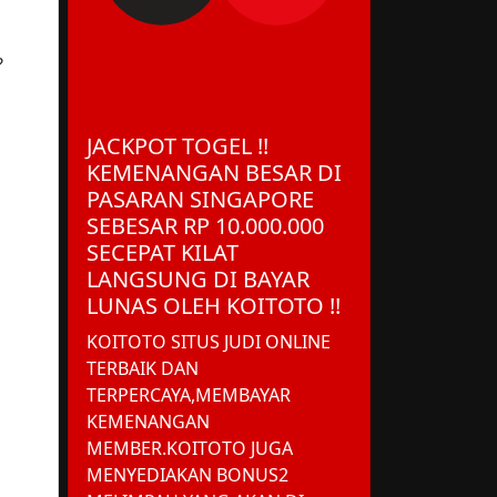
?
JACKPOT TOGEL !!
KEMENANGAN BESAR DI
PASARAN SINGAPORE
SEBESAR RP 10.000.000
SECEPAT KILAT
LANGSUNG DI BAYAR
LUNAS OLEH KOITOTO !!
KOITOTO SITUS JUDI ONLINE
TERBAIK DAN
TERPERCAYA,MEMBAYAR
KEMENANGAN
MEMBER.KOITOTO JUGA
MENYEDIAKAN BONUS2