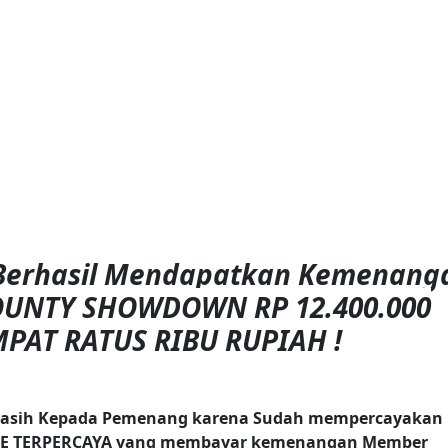
 Berhasil Mendapatkan Kemenang
OUNTY SHOWDOWN RP 12.400.000
MPAT RATUS RIBU RUPIAH !
Kasih Kepada Pemenang karena Sudah mempercayakan
NE TERPERCAYA yang membayar kemenangan Member