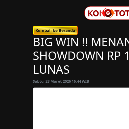
Kembali ke Beranda
BIG WIN !! MEN
SHOWDOWN RP 12
LUNAS
Sabtu, 28 Maret 2026 16:44 WIB