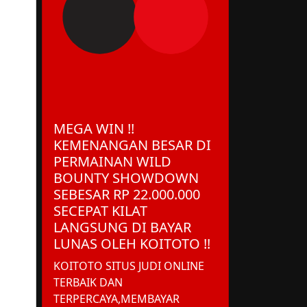
MEGA WIN !!
KEMENANGAN BESAR DI
PERMAINAN WILD
BOUNTY SHOWDOWN
SEBESAR RP 22.000.000
SECEPAT KILAT
LANGSUNG DI BAYAR
LUNAS OLEH KOITOTO !!
KOITOTO SITUS JUDI ONLINE
TERBAIK DAN
TERPERCAYA,MEMBAYAR