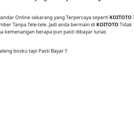
andar Online sekarang yang Terpercaya seperti
KOITOTO
r Tanpa Tele-tele. Jadi anda bermain di
KOITOTO
Tidak
a kemenangan berapa pun pasti dibayar lunas
leng bosku tapi Pasti Bayar !!