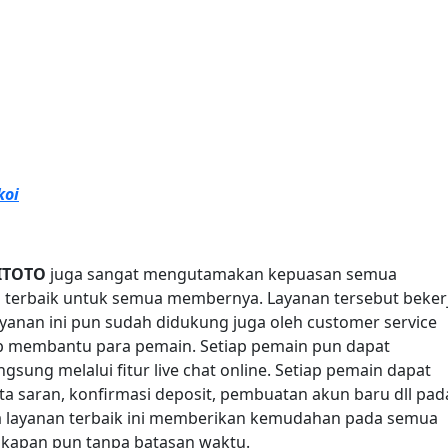
koi
ITOTO
juga sangat mengutamakan kepuasan semua
erbaik untuk semua membernya. Layanan tersebut beker
ayanan ini pun sudah didukung juga oleh customer service
p membantu para pemain. Setiap pemain pun dapat
sung melalui fitur live chat online. Setiap pemain dapat
 saran, konfirmasi deposit, pembuatan akun baru dll pad
nya layanan terbaik ini memberikan kemudahan pada semua
kapan pun tanpa batasan waktu.