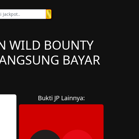
AN WILD BOUNTY
 LANGSUNG BAYAR
Bukti JP Lainnya: