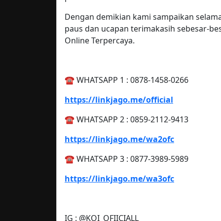
Dengan demikian kami sampaikan selama
paus dan ucapan terimakasih sebesar-be
Online Terpercaya.
☎️ WHATSAPP 1 : 0878-1458-0266
https://linkjago.me/official
☎️ WHATSAPP 2 : 0859-2112-9413
https://linkjago.me/wa2ofc
☎️ WHATSAPP 3 : 0877-3989-5989
https://linkjago.me/wa3ofc
IG : @KOI_OFIICIALL