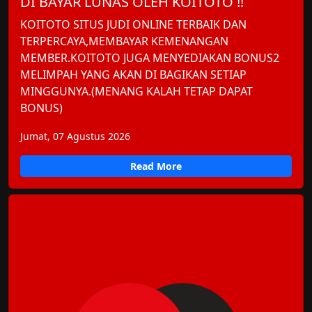
DI BAYAR LUNAS OLEH KOITOTO !!
KOITOTO SITUS JUDI ONLINE TERBAIK DAN
TERPERCAYA,MEMBAYAR KEMENANGAN
MEMBER.KOITOTO JUGA MENYEDIAKAN BONUS2
MELIMPAH YANG AKAN DI BAGIKAN SETIAP
MINGGUNYA.(MENANG KALAH TETAP DAPAT
BONUS)
Jumat, 07 Agustus 2026
Read More