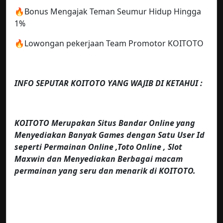
🔥Bonus Mengajak Teman Seumur Hidup Hingga
1%
🔥Lowongan pekerjaan Team Promotor KOITOTO
INFO SEPUTAR KOITOTO YANG WAJIB DI KETAHUI :
KOITOTO Merupakan Situs Bandar Online yang
Menyediakan Banyak Games dengan Satu User Id
seperti Permainan Online ,Toto Online , Slot
Maxwin dan Menyediakan Berbagai macam
permainan yang seru dan menarik di KOITOTO.