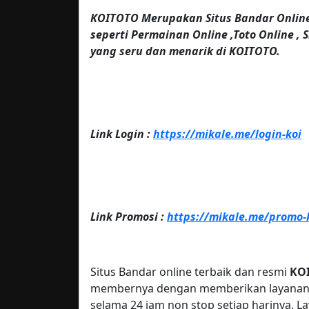
KOITOTO Merupakan Situs Bandar Onlin
seperti Permainan Online ,Toto Online
yang seru dan menarik di KOITOTO.
Link Login :
https://mikale.me/login-koi
Link Promosi :
https://mikale.me/promo-
Situs Bandar online terbaik dan resmi
KO
membernya dengan memberikan layanan t
selama 24 jam non stop setiap harinya. L