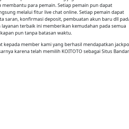
p membantu para pemain. Setiap pemain pun dapat
sung melalui fitur live chat online. Setiap pemain dapat
 saran, konfirmasi deposit, pembuatan akun baru dll pad
nya layanan terbaik ini memberikan kemudahan pada semua
kapan pun tanpa batasan waktu.
t kepada member kami yang berhasil mendapatkan jackpo
sarnya karena telah memilih KOITOTO sebagai Situs Banda