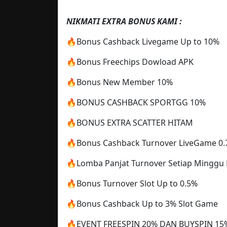
NIKMATI EXTRA BONUS KAMI :
🔥Bonus Cashback Livegame Up to 10%
🔥Bonus Freechips Dowload APK
🔥Bonus New Member 10%
🔥BONUS CASHBACK SPORTGG 10%
🔥BONUS EXTRA SCATTER HITAM
🔥Bonus Cashback Turnover LiveGame 0
🔥Lomba Panjat Turnover Setiap Minggu 
🔥Bonus Turnover Slot Up to 0.5%
🔥Bonus Cashback Up to 3% Slot Game
🔥EVENT FREESPIN 20% DAN BUYSPIN 15