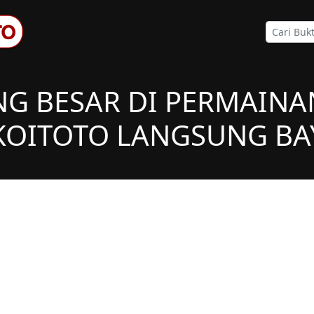
ANG BESAR DI PERMAIN
!! KOITOTO LANGSUNG B