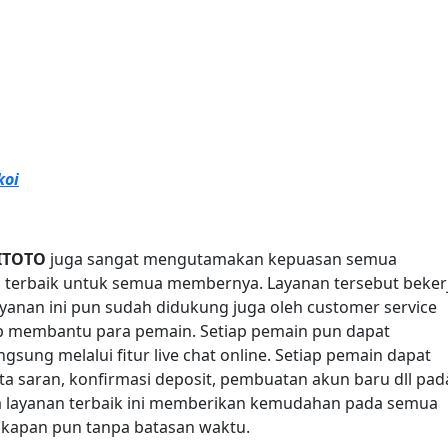
koi
ITOTO
juga sangat mengutamakan kepuasan semua
erbaik untuk semua membernya. Layanan tersebut beker
ayanan ini pun sudah didukung juga oleh customer service
p membantu para pemain. Setiap pemain pun dapat
sung melalui fitur live chat online. Setiap pemain dapat
 saran, konfirmasi deposit, pembuatan akun baru dll pad
nya layanan terbaik ini memberikan kemudahan pada semua
kapan pun tanpa batasan waktu.