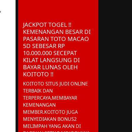
?
JACKPOT TOGEL !!
KEMENANGAN BESAR DI
PASARAN TOTO MACAO
5D SEBESAR RP
10.000.000 SECEPAT
KILAT LANGSUNG DI
BAYAR LUNAS OLEH
KOITOTO !!
KOITOTO SITUS JUDI ONLINE
TERBAIK DAN
TERPERCAYA,MEMBAYAR
KEMENANGAN
MEMBER.KOITOTO JUGA
MENYEDIAKAN BONUS2
MELIMPAH YANG AKAN DI