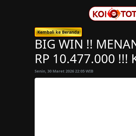
Kembali ke Beranda
BIG WIN !! MEN
RP 10.477.000 !
Senin, 30 Maret 2026 22:05 WIB