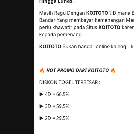
Hingga Lunas.
Masih Ragu Dengan
KOITOTO
? Dimana B
Bandar Yang membayar kemenangan Membe
perlu khawatir pada Situs
KOITOTO
karen
kepada pemenang.
KOITOTO
Bukan bandar online kaleng – ka
🔥
HOT PROMO DARI KOITOTO
🔥
DISKON TOGEL TERBESAR :
▶️ 4D = 66.5%
▶️ 3D = 59.5%
▶️ 2D = 29.5%