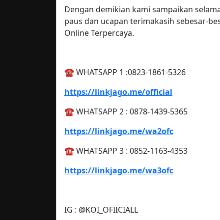
Dengan demikian kami sampaikan selama
paus dan ucapan terimakasih sebesar-be
Online Terpercaya.
☎️ WHATSAPP 1 :0823-1861-5326
https://linkjago.me/official
☎️ WHATSAPP 2 : 0878-1439-5365
https://linkjago.me/wa2ofc
☎️ WHATSAPP 3 : 0852-1163-4353
https://linkjago.me/wa3ofc
IG : @KOI_OFIICIALL