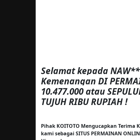
Selamat kepada NAW**
Kemenangan DI PERMA
10.477.000 atau SEPUL
TUJUH RIBU RUPIAH !
Pihak KOITOTO Mengucapkan Terima 
kami sebagai SITUS PERMAINAN ONLI