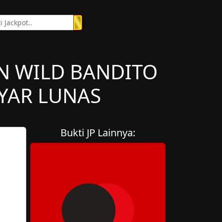
AN WILD BANDITO
AYAR LUNAS
Bukti JP Lainnya: