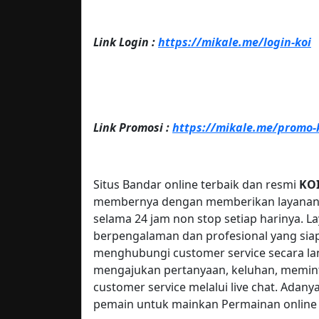
Link Login :
https://mikale.me/login-koi
Link Promosi :
https://mikale.me/promo-
Situs Bandar online terbaik dan resmi
KO
membernya dengan memberikan layanan t
selama 24 jam non stop setiap harinya. L
berpengalaman dan profesional yang sia
menghubungi customer service secara lang
mengajukan pertanyaan, keluhan, meminta
customer service melalui live chat. Ada
pemain untuk mainkan Permainan online 