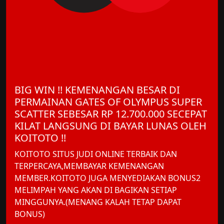
BIG WIN !! KEMENANGAN BESAR DI
PERMAINAN GATES OF OLYMPUS SUPER
SCATTER SEBESAR RP 12.700.000 SECEPAT
KILAT LANGSUNG DI BAYAR LUNAS OLEH
KOITOTO !!
KOITOTO SITUS JUDI ONLINE TERBAIK DAN
TERPERCAYA,MEMBAYAR KEMENANGAN
MEMBER.KOITOTO JUGA MENYEDIAKAN BONUS2
MELIMPAH YANG AKAN DI BAGIKAN SETIAP
MINGGUNYA.(MENANG KALAH TETAP DAPAT
BONUS)