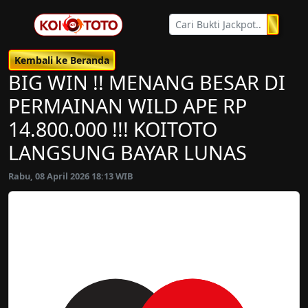
Kembali ke Beranda
BIG WIN !! MENANG BESAR DI
PERMAINAN WILD APE RP
14.800.000 !!! KOITOTO
LANGSUNG BAYAR LUNAS
Rabu, 08 April 2026 18:13 WIB