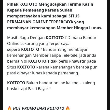
Pihak KOITOTO Mengucapkan Terima Kasih
Kepada Pemenang karena Sudah
mempercayakan kami sebagai SITUS
PERMAINAN ONLINE TERPERCAYA yang
membayar kemenangan Member Hingga Lunas.
Masih Ragu Dengan
KOITOTO
? Dimana Bandar
Online sekarang yang Terpercaya
seperti
KOITOTO
? Bandar Yang membayar
kemenangan Member Tanpa Tele-tele. Jadi anda
bermain di
KOITOTO
Tidak perlu khawatir pada
Situs
KOITOTO
karena kemenangan berapa pun
pasti dibayar lunas kepada pemenang.
KOITOTO
Bukan bandar online kaleng – kaleng
bosku tapi Pasti Bayar !!
🔥
HOT PROMO DARI KOITOTO
🔥