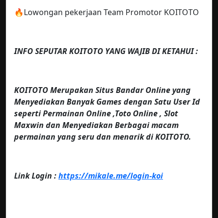
🔥Lowongan pekerjaan Team Promotor KOITOTO
INFO SEPUTAR KOITOTO YANG WAJIB DI KETAHUI :
KOITOTO Merupakan Situs Bandar Online yang
Menyediakan Banyak Games dengan Satu User Id
seperti Permainan Online ,Toto Online , Slot
Maxwin dan Menyediakan Berbagai macam
permainan yang seru dan menarik di KOITOTO.
Link Login :
https://mikale.me/login-koi