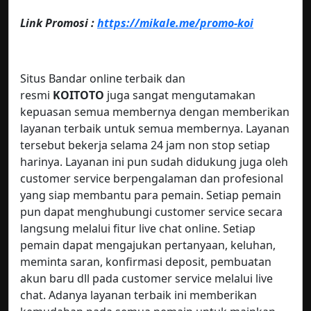
Link Promosi :
https://mikale.me/promo-koi
Situs Bandar online terbaik dan
resmi
KOITOTO
juga sangat mengutamakan
kepuasan semua membernya dengan memberikan
layanan terbaik untuk semua membernya. Layanan
tersebut bekerja selama 24 jam non stop setiap
harinya. Layanan ini pun sudah didukung juga oleh
customer service berpengalaman dan profesional
yang siap membantu para pemain. Setiap pemain
pun dapat menghubungi customer service secara
langsung melalui fitur live chat online. Setiap
pemain dapat mengajukan pertanyaan, keluhan,
meminta saran, konfirmasi deposit, pembuatan
akun baru dll pada customer service melalui live
chat. Adanya layanan terbaik ini memberikan