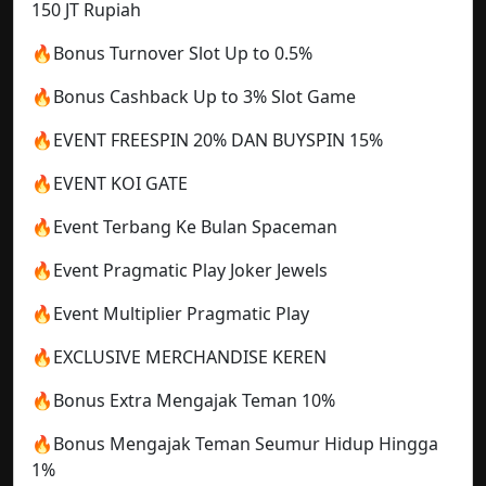
150 JT Rupiah
🔥Bonus Turnover Slot Up to 0.5%
🔥Bonus Cashback Up to 3% Slot Game
🔥EVENT FREESPIN 20% DAN BUYSPIN 15%
🔥EVENT KOI GATE
🔥Event Terbang Ke Bulan Spaceman
🔥Event Pragmatic Play Joker Jewels
🔥Event Multiplier Pragmatic Play
🔥EXCLUSIVE MERCHANDISE KEREN
🔥Bonus Extra Mengajak Teman 10%
🔥Bonus Mengajak Teman Seumur Hidup Hingga
1%