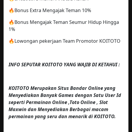
🔥Bonus Extra Mengajak Teman 10%
🔥Bonus Mengajak Teman Seumur Hidup Hingga
1%
🔥Lowongan pekerjaan Team Promotor KOITOTO
INFO SEPUTAR KOITOTO YANG WAJIB DI KETAHUI :
KOITOTO Merupakan Situs Bandar Online yang
Menyediakan Banyak Games dengan Satu User Id
seperti Permainan Online ,Toto Online , Slot
Maxwin dan Menyediakan Berbagai macam
permainan yang seru dan menarik di KOITOTO.