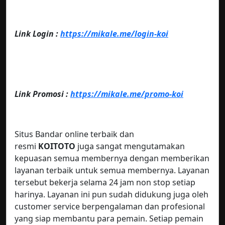
Link Login :
https://mikale.me/login-koi
Link Promosi :
https://mikale.me/promo-koi
Situs Bandar online terbaik dan
resmi
KOITOTO
juga sangat mengutamakan
kepuasan semua membernya dengan memberikan
layanan terbaik untuk semua membernya. Layanan
tersebut bekerja selama 24 jam non stop setiap
harinya. Layanan ini pun sudah didukung juga oleh
customer service berpengalaman dan profesional
yang siap membantu para pemain. Setiap pemain