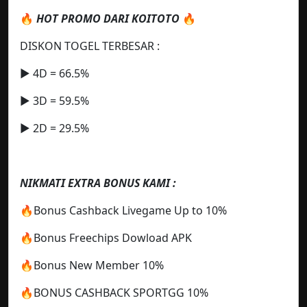
🔥
HOT PROMO DARI KOITOTO
🔥
DISKON TOGEL TERBESAR :
▶️ 4D = 66.5%
▶️ 3D = 59.5%
▶️ 2D = 29.5%
NIKMATI EXTRA BONUS KAMI :
🔥Bonus Cashback Livegame Up to 10%
🔥Bonus Freechips Dowload APK
🔥Bonus New Member 10%
🔥BONUS CASHBACK SPORTGG 10%