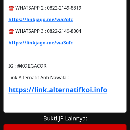
☎️ WHATSAPP 2 : 0822-2149-8819
https://linkjago.me/wa2ofc
☎️ WHATSAPP 3 : 0822-2149-8004
https://linkjago.me/wa3ofc
IG : @KOIIGACOR
Link Alternatif Anti Nawala :
https://link.alternatifkoi.info
Bukti JP Lainnya: