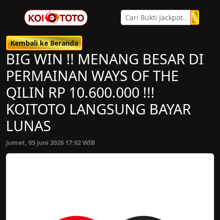
Kembali ke Beranda
BIG WIN !! MENANG BESAR DI
PERMAINAN WAYS OF THE
QILIN RP 10.600.000 !!!
KOITOTO LANGSUNG BAYAR
LUNAS
Jumat, 05 Juni 2026 17:02 WIB