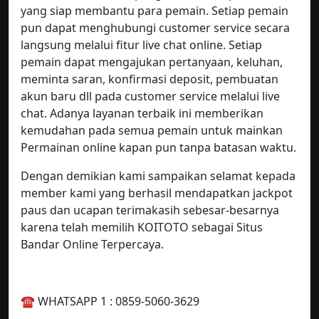
yang siap membantu para pemain. Setiap pemain
pun dapat menghubungi customer service secara
langsung melalui fitur live chat online. Setiap
pemain dapat mengajukan pertanyaan, keluhan,
meminta saran, konfirmasi deposit, pembuatan
akun baru dll pada customer service melalui live
chat. Adanya layanan terbaik ini memberikan
kemudahan pada semua pemain untuk mainkan
Permainan online kapan pun tanpa batasan waktu.
Dengan demikian kami sampaikan selamat kepada
member kami yang berhasil mendapatkan jackpot
paus dan ucapan terimakasih sebesar-besarnya
karena telah memilih KOITOTO sebagai Situs
Bandar Online Terpercaya.
☎️ WHATSAPP 1 : 0859-5060-3629