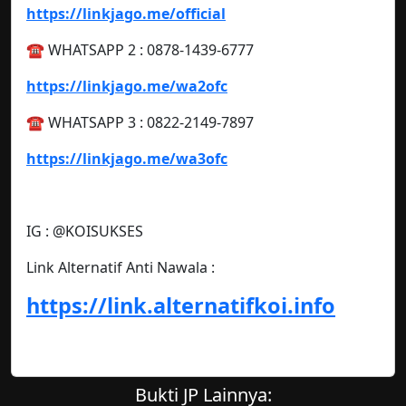
https://linkjago.me/official
☎️ WHATSAPP 2 : 0878-1439-6777
https://linkjago.me/wa2ofc
☎️ WHATSAPP 3 : 0822-2149-7897
https://linkjago.me/wa3ofc
IG : @KOISUKSES
Link Alternatif Anti Nawala :
https://link.alternatifkoi.info
Bukti JP Lainnya: