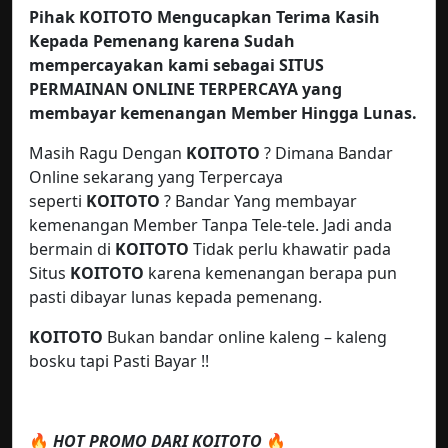
Pihak KOITOTO Mengucapkan Terima Kasih
Kepada Pemenang karena Sudah
mempercayakan kami sebagai SITUS
PERMAINAN ONLINE TERPERCAYA yang
membayar kemenangan Member Hingga Lunas.
Masih Ragu Dengan
KOITOTO
? Dimana Bandar
Online sekarang yang Terpercaya
seperti
KOITOTO
? Bandar Yang membayar
kemenangan Member Tanpa Tele-tele. Jadi anda
bermain di
KOITOTO
Tidak perlu khawatir pada
Situs
KOITOTO
karena kemenangan berapa pun
pasti dibayar lunas kepada pemenang.
KOITOTO
Bukan bandar online kaleng – kaleng
bosku tapi Pasti Bayar !!
🔥
HOT PROMO DARI KOITOTO
🔥