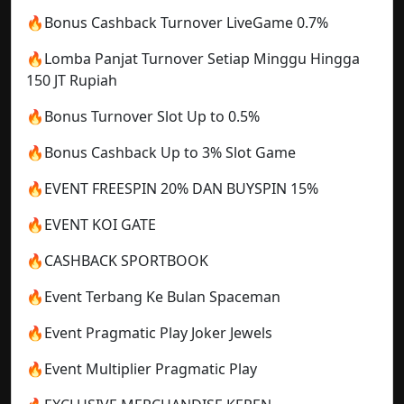
🔥Bonus Cashback Turnover LiveGame 0.7%
🔥Lomba Panjat Turnover Setiap Minggu Hingga
150 JT Rupiah
🔥Bonus Turnover Slot Up to 0.5%
🔥Bonus Cashback Up to 3% Slot Game
🔥EVENT FREESPIN 20% DAN BUYSPIN 15%
🔥EVENT KOI GATE
🔥
CASHBACK SPORTBOOK
🔥Event Terbang Ke Bulan Spaceman
🔥Event Pragmatic Play Joker Jewels
🔥Event Multiplier Pragmatic Play