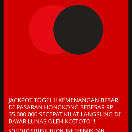
JACKPOT TOGEL !! KEMENANGAN BESAR
DI PASARAN HONGKONG SEBESAR RP
35.000.000 SECEPAT KILAT LANGSUNG DI
BAYAR LUNAS OLEH KOITOTO !!
KOITOTO SITUS JUDI ONLINE TERBAIK DAN