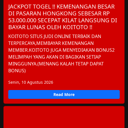
JACKPOT TOGEL !! KEMENANGAN BESAR
DI PASARAN HONGKONG SEBESAR RP
53.000.000 SECEPAT KILAT LANGSUNG DI
BAYAR LUNAS OLEH KOITOTO !!
KOITOTO SITUS JUDI ONLINE TERBAIK DAN
TERPERCAYA,MEMBAYAR KEMENANGAN
MEMBER.KOITOTO JUGA MENYEDIAKAN BONUS2
MELIMPAH YANG AKAN DI BAGIKAN SETIAP
MINGGUNYA.(MENANG KALAH TETAP DAPAT
BONUS)
Senin, 10 Agustus 2026
Read More