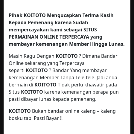
Pihak KOITOTO Mengucapkan Terima Kasih
Kepada Pemenang karena Sudah
mempercayakan kami sebagai SITUS
PERMAINAN ONLINE TERPERCAYA yang
membayar kemenangan Member Hingga Lunas.
Masih Ragu Dengan
KOITOTO
? Dimana Bandar
Online sekarang yang Terpercaya
seperti
KOITOTO
? Bandar Yang membayar
kemenangan Member Tanpa Tele-tele. Jadi anda
bermain di
KOITOTO
Tidak perlu khawatir pada
Situs
KOITOTO
karena kemenangan berapa pun
pasti dibayar lunas kepada pemenang.
KOITOTO
Bukan bandar online kaleng – kaleng
bosku tapi Pasti Bayar !!