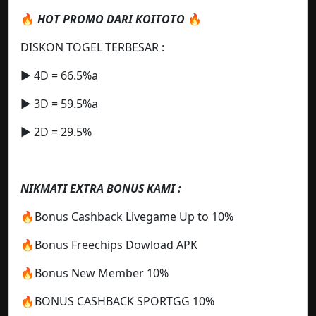
🔥
HOT PROMO DARI KOITOTO
🔥
DISKON TOGEL TERBESAR :
▶️ 4D = 66.5%a
▶️ 3D = 59.5%a
▶️ 2D = 29.5%
NIKMATI EXTRA BONUS KAMI :
🔥Bonus Cashback Livegame Up to 10%
🔥Bonus Freechips Dowload APK
🔥Bonus New Member 10%
🔥BONUS CASHBACK SPORTGG 10%