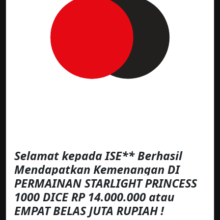
Selamat kepada ISE** Berhasil
Mendapatkan Kemenangan DI
PERMAINAN STARLIGHT PRINCESS
1000 DICE RP 14.000.000 atau
EMPAT BELAS JUTA RUPIAH !