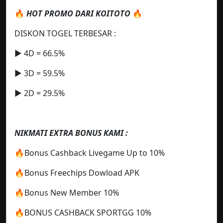
🔥
HOT PROMO DARI KOITOTO
🔥
DISKON TOGEL TERBESAR :
▶️ 4D = 66.5%
▶️ 3D = 59.5%
▶️ 2D = 29.5%
NIKMATI EXTRA BONUS KAMI :
🔥Bonus Cashback Livegame Up to 10%
🔥Bonus Freechips Dowload APK
🔥Bonus New Member 10%
🔥BONUS CASHBACK SPORTGG 10%