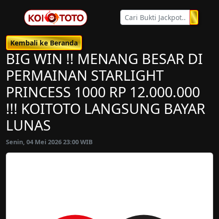
Kembali ke Beranda
BIG WIN !! MENANG BESAR DI
PERMAINAN STARLIGHT
PRINCESS 1000 RP 12.000.000
!!! KOITOTO LANGSUNG BAYAR
LUNAS
Senin, 04 Mei 2026 23:00 WIB