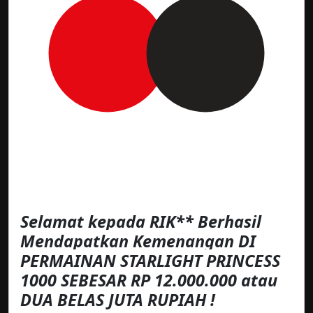
Selamat kepada RIK** Berhasil
Mendapatkan Kemenangan DI
PERMAINAN STARLIGHT PRINCESS
1000 SEBESAR RP 12.000.000 atau
DUA BELAS JUTA RUPIAH !