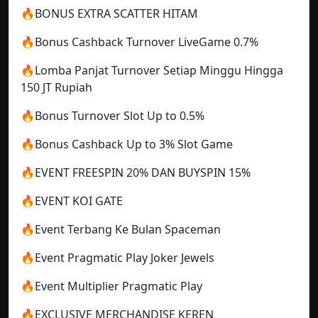
🔥BONUS EXTRA SCATTER HITAM
🔥Bonus Cashback Turnover LiveGame 0.7%
🔥Lomba Panjat Turnover Setiap Minggu Hingga
150 JT Rupiah
🔥Bonus Turnover Slot Up to 0.5%
🔥Bonus Cashback Up to 3% Slot Game
🔥EVENT FREESPIN 20% DAN BUYSPIN 15%
🔥EVENT KOI GATE
🔥Event Terbang Ke Bulan Spaceman
🔥Event Pragmatic Play Joker Jewels
🔥Event Multiplier Pragmatic Play
🔥EXCLUSIVE MERCHANDISE KEREN