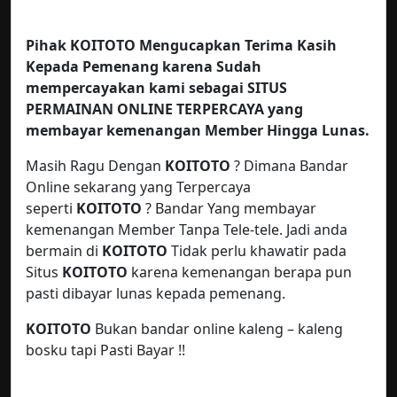
Pihak KOITOTO Mengucapkan Terima Kasih
Kepada Pemenang karena Sudah
mempercayakan kami sebagai SITUS
PERMAINAN ONLINE TERPERCAYA yang
membayar kemenangan Member Hingga Lunas.
Masih Ragu Dengan
KOITOTO
? Dimana Bandar
Online sekarang yang Terpercaya
seperti
KOITOTO
? Bandar Yang membayar
kemenangan Member Tanpa Tele-tele. Jadi anda
bermain di
KOITOTO
Tidak perlu khawatir pada
Situs
KOITOTO
karena kemenangan berapa pun
pasti dibayar lunas kepada pemenang.
KOITOTO
Bukan bandar online kaleng – kaleng
bosku tapi Pasti Bayar !!