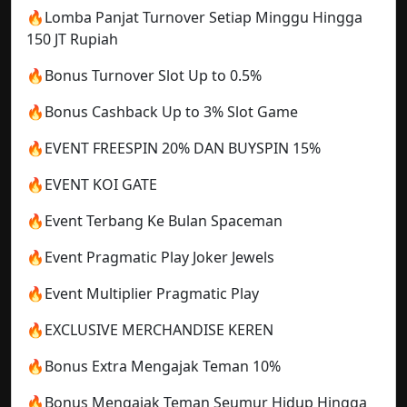
🔥Lomba Panjat Turnover Setiap Minggu Hingga
150 JT Rupiah
🔥Bonus Turnover Slot Up to 0.5%
🔥Bonus Cashback Up to 3% Slot Game
🔥EVENT FREESPIN 20% DAN BUYSPIN 15%
🔥EVENT KOI GATE
🔥Event Terbang Ke Bulan Spaceman
🔥Event Pragmatic Play Joker Jewels
🔥Event Multiplier Pragmatic Play
🔥EXCLUSIVE MERCHANDISE KEREN
🔥Bonus Extra Mengajak Teman 10%
🔥Bonus Mengajak Teman Seumur Hidup Hingga