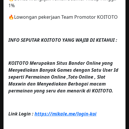
1%
🔥Lowongan pekerjaan Team Promotor KOITOTO
INFO SEPUTAR KOITOTO YANG WAJIB DI KETAHUI :
KOITOTO Merupakan Situs Bandar Online yang
Menyediakan Banyak Games dengan Satu User Id
seperti Permainan Online ,Toto Online , Slot
Maxwin dan Menyediakan Berbagai macam
permainan yang seru dan menarik di KOITOTO.
Link Login :
https://mikale.me/login-koi