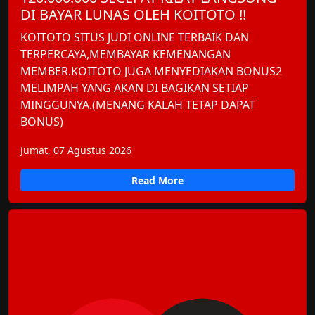
DI BAYAR LUNAS OLEH KOITOTO !!
KOITOTO SITUS JUDI ONLINE TERBAIK DAN
TERPERCAYA,MEMBAYAR KEMENANGAN
MEMBER.KOITOTO JUGA MENYEDIAKAN BONUS2
MELIMPAH YANG AKAN DI BAGIKAN SETIAP
MINGGUNYA.(MENANG KALAH TETAP DAPAT
BONUS)
Jumat, 07 Agustus 2026
Read More