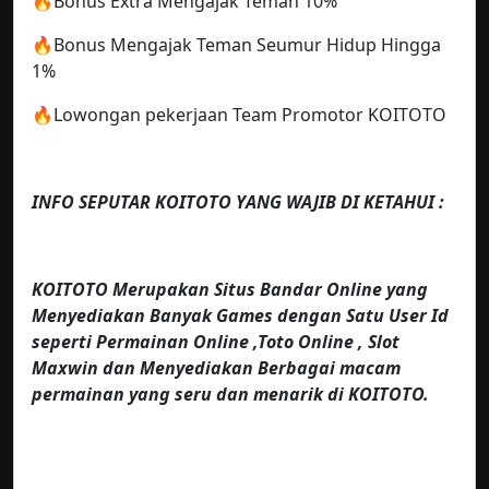
🔥Bonus Extra Mengajak Teman 10%
🔥Bonus Mengajak Teman Seumur Hidup Hingga
1%
🔥Lowongan pekerjaan Team Promotor KOITOTO
INFO SEPUTAR KOITOTO YANG WAJIB DI KETAHUI :
KOITOTO Merupakan Situs Bandar Online yang
Menyediakan Banyak Games dengan Satu User Id
seperti Permainan Online ,Toto Online , Slot
Maxwin dan Menyediakan Berbagai macam
permainan yang seru dan menarik di KOITOTO.