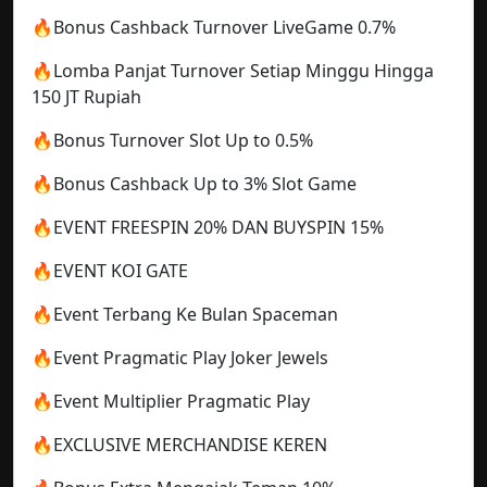
🔥Bonus Cashback Turnover LiveGame 0.7%
🔥Lomba Panjat Turnover Setiap Minggu Hingga
150 JT Rupiah
🔥Bonus Turnover Slot Up to 0.5%
🔥Bonus Cashback Up to 3% Slot Game
🔥EVENT FREESPIN 20% DAN BUYSPIN 15%
🔥EVENT KOI GATE
🔥Event Terbang Ke Bulan Spaceman
🔥Event Pragmatic Play Joker Jewels
🔥Event Multiplier Pragmatic Play
🔥EXCLUSIVE MERCHANDISE KEREN