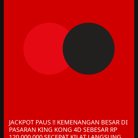
JACKPOT PAUS !! KEMENANGAN BESAR DI
PASARAN KING KONG 4D SEBESAR RP
120.000.000 SECEPAT KILAT LANGSUNG