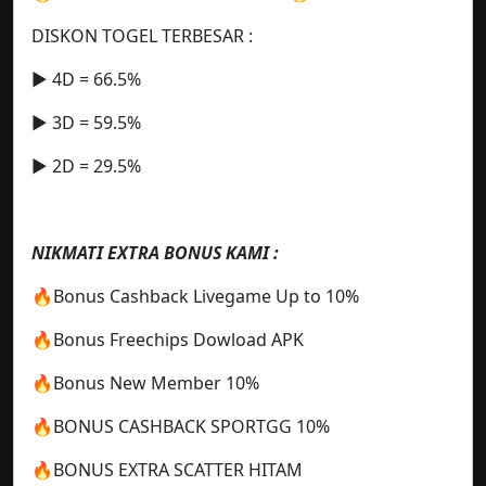
DISKON TOGEL TERBESAR :
▶️ 4D = 66.5%
▶️ 3D = 59.5%
▶️ 2D = 29.5%
NIKMATI EXTRA BONUS KAMI :
🔥Bonus Cashback Livegame Up to 10%
🔥Bonus Freechips Dowload APK
🔥Bonus New Member 10%
🔥BONUS CASHBACK SPORTGG 10%
🔥BONUS EXTRA SCATTER HITAM