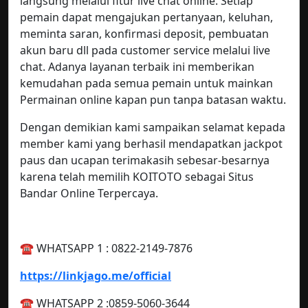
langsung melalui fitur live chat online. Setiap
pemain dapat mengajukan pertanyaan, keluhan,
meminta saran, konfirmasi deposit, pembuatan
akun baru dll pada customer service melalui live
chat. Adanya layanan terbaik ini memberikan
kemudahan pada semua pemain untuk mainkan
Permainan online kapan pun tanpa batasan waktu.
Dengan demikian kami sampaikan selamat kepada
member kami yang berhasil mendapatkan jackpot
paus dan ucapan terimakasih sebesar-besarnya
karena telah memilih KOITOTO sebagai Situs
Bandar Online Terpercaya.
☎️ WHATSAPP 1 : 0822-2149-7876
https://linkjago.me/official
☎️ WHATSAPP 2 :0859-5060-3644