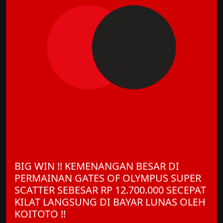
BIG WIN !! KEMENANGAN BESAR DI
PERMAINAN GATES OF OLYMPUS SUPER
SCATTER SEBESAR RP 12.700.000 SECEPAT
KILAT LANGSUNG DI BAYAR LUNAS OLEH
KOITOTO !!