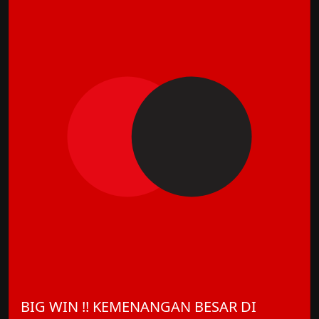
BIG WIN !! KEMENANGAN BESAR DI