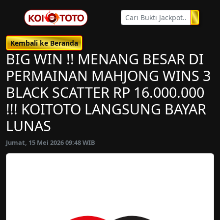
Kembali ke Beranda
BIG WIN !! MENANG BESAR DI
PERMAINAN MAHJONG WINS 3
BLACK SCATTER RP 16.000.000
!!! KOITOTO LANGSUNG BAYAR
LUNAS
Jumat, 15 Mei 2026 09:48 WIB