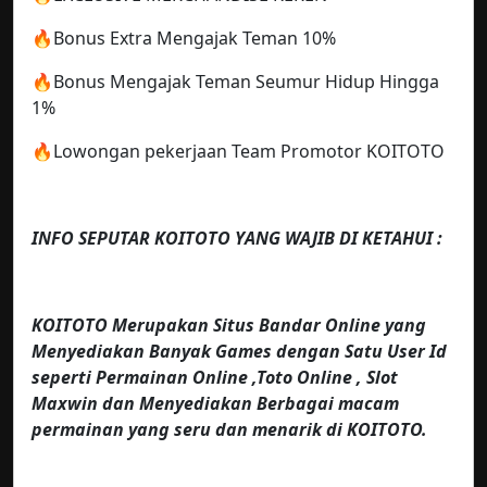
🔥Bonus Extra Mengajak Teman 10%
🔥Bonus Mengajak Teman Seumur Hidup Hingga
1%
🔥Lowongan pekerjaan Team Promotor KOITOTO
INFO SEPUTAR KOITOTO YANG WAJIB DI KETAHUI :
KOITOTO Merupakan Situs Bandar Online yang
Menyediakan Banyak Games dengan Satu User Id
seperti Permainan Online ,Toto Online , Slot
Maxwin dan Menyediakan Berbagai macam
permainan yang seru dan menarik di KOITOTO.