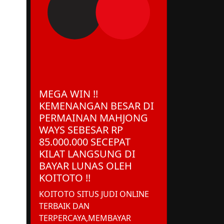
MEGA WIN !!
KEMENANGAN BESAR DI
PERMAINAN MAHJONG
WAYS SEBESAR RP
85.000.000 SECEPAT
KILAT LANGSUNG DI
BAYAR LUNAS OLEH
KOITOTO !!
KOITOTO SITUS JUDI ONLINE
TERBAIK DAN
TERPERCAYA,MEMBAYAR