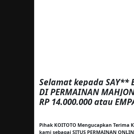
Selamat kepada SAY**
DI PERMAINAN MAHJONG
RP 14.000.000 atau EMP
Pihak KOITOTO Mengucapkan Terima 
kami sebagai SITUS PERMAINAN ONLI