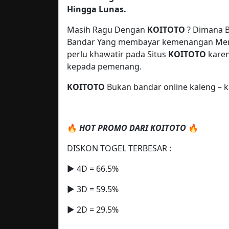
Hingga Lunas.
Masih Ragu Dengan
KOITOTO
? Dimana B
Bandar Yang membayar kemenangan Membe
perlu khawatir pada Situs
KOITOTO
karen
kepada pemenang.
KOITOTO
Bukan bandar online kaleng – ka
🔥
HOT PROMO DARI KOITOTO
🔥
DISKON TOGEL TERBESAR :
▶️ 4D = 66.5%
▶️ 3D = 59.5%
▶️ 2D = 29.5%