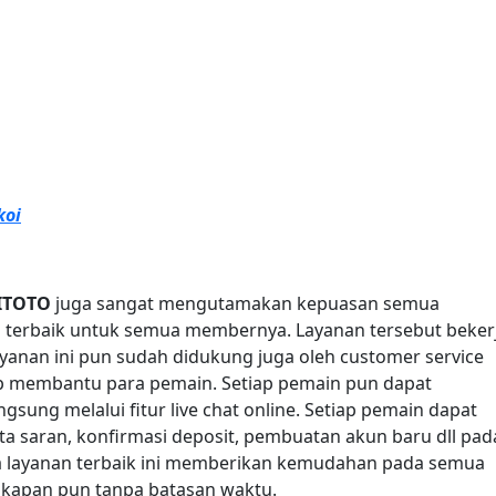
koi
ITOTO
juga sangat mengutamakan kepuasan semua
erbaik untuk semua membernya. Layanan tersebut beker
ayanan ini pun sudah didukung juga oleh customer service
p membantu para pemain. Setiap pemain pun dapat
sung melalui fitur live chat online. Setiap pemain dapat
 saran, konfirmasi deposit, pembuatan akun baru dll pad
nya layanan terbaik ini memberikan kemudahan pada semua
kapan pun tanpa batasan waktu.