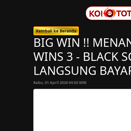
Kembali ke Beranda
BIG WIN !! MEN
WINS 3 - BLACK S
LANGSUNG BAYA
Rabu, 01 April 2026 04:03 WIB