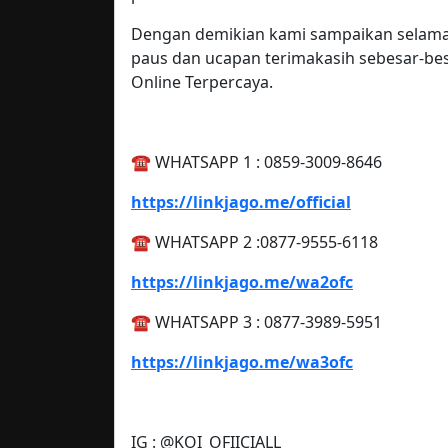
Dengan demikian kami sampaikan selama
paus dan ucapan terimakasih sebesar-be
Online Terpercaya.
☎️ WHATSAPP 1 : 0859-3009-8646
https://linkjago.me/official
☎️ WHATSAPP 2 :0877-9555-6118
https://linkjago.me/wa2ofc
☎️ WHATSAPP 3 : 0877-3989-5951
https://linkjago.me/wa3ofc
IG : @KOI_OFIICIALL