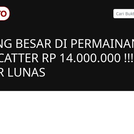
ANG BESAR DI PERMAIN
CATTER RP 14.000.000 !
R LUNAS