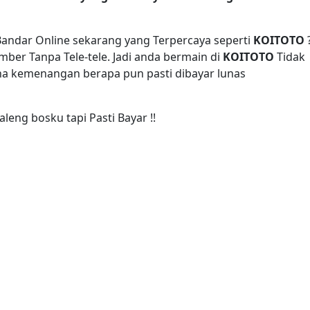
andar Online sekarang yang Terpercaya seperti
KOITOTO
r Tanpa Tele-tele. Jadi anda bermain di
KOITOTO
Tidak
a kemenangan berapa pun pasti dibayar lunas
leng bosku tapi Pasti Bayar !!