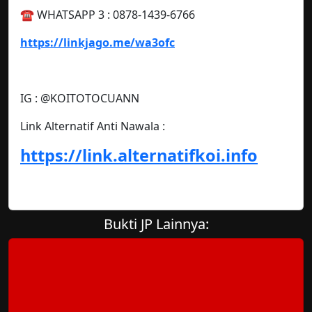
☎️ WHATSAPP 3 : 0878-1439-6766
https://linkjago.me/wa3ofc
IG : @KOITOTOCUANN
Link Alternatif Anti Nawala :
https://link.alternatifkoi.info
Bukti JP Lainnya: