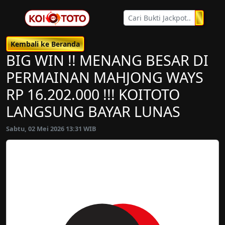
Kembali ke Beranda
BIG WIN !! MENANG BESAR DI
PERMAINAN MAHJONG WAYS
RP 16.202.000 !!! KOITOTO
LANGSUNG BAYAR LUNAS
Sabtu, 02 Mei 2026 13:31 WIB