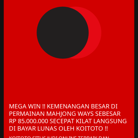
MEGA WIN !! KEMENANGAN BESAR DI
PERMAINAN MAHJONG WAYS SEBESAR
RP 85.000.000 SECEPAT KILAT LANGSUNG
DI BAYAR LUNAS OLEH KOITOTO !!