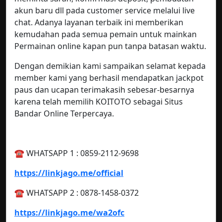
akun baru dll pada customer service melalui live
chat. Adanya layanan terbaik ini memberikan
kemudahan pada semua pemain untuk mainkan
Permainan online kapan pun tanpa batasan waktu.
Dengan demikian kami sampaikan selamat kepada
member kami yang berhasil mendapatkan jackpot
paus dan ucapan terimakasih sebesar-besarnya
karena telah memilih KOITOTO sebagai Situs
Bandar Online Terpercaya.
☎️ WHATSAPP 1 : 0859-2112-9698
https://linkjago.me/official
☎️ WHATSAPP 2 : 0878-1458-0372
https://linkjago.me/wa2ofc