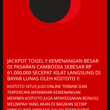
JACKPOT TOGEL !! KEMENANGAN BESAR
DI PASARAN CAMBODIA SEBESAR RP
61.000.000 SECEPAT KILAT LANGSUNG DI
BAYAR LUNAS OLEH KOITOTO !!
KOITOTO SITUS JUDI ONLINE TERBAIK DAN
TERPERCAYA,MEMBAYAR KEMENANGAN
MEMBER.KOITOTO JUGA MENYEDIAKAN BONUS2
MELIMPAH YANG AKAN DI BAGIKAN SETIAP
MINGGUNYA.(MENANG KALAH TETAP DAPAT