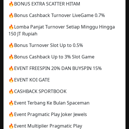
🔥BONUS EXTRA SCATTER HITAM
🔥Bonus Cashback Turnover LiveGame 0.7%
🔥Lomba Panjat Turnover Setiap Minggu Hingga
150 JT Rupiah
🔥Bonus Turnover Slot Up to 0.5%
🔥Bonus Cashback Up to 3% Slot Game
🔥EVENT FREESPIN 20% DAN BUYSPIN 15%
🔥EVENT KOI GATE
🔥
CASHBACK SPORTBOOK
🔥Event Terbang Ke Bulan Spaceman
🔥Event Pragmatic Play Joker Jewels
🔥Event Multiplier Pragmatic Play