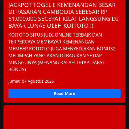
JACKPOT TOGEL !! KEMENANGAN BESAR
DI PASARAN CAMBODIA SEBESAR RP
61.000.000 SECEPAT KILAT LANGSUNG DI
BAYAR LUNAS OLEH KOITOTO !!
KOITOTO SITUS JUDI ONLINE TERBAIK DAN
TERPERCAYA,MEMBAYAR KEMENANGAN
MEMBER.KOITOTO JUGA MENYEDIAKAN BONUS2
MELIMPAH YANG AKAN DI BAGIKAN SETIAP
MINGGUNYA.(MENANG KALAH TETAP DAPAT
BONUS)
Jumat, 07 Agustus 2026
Read More