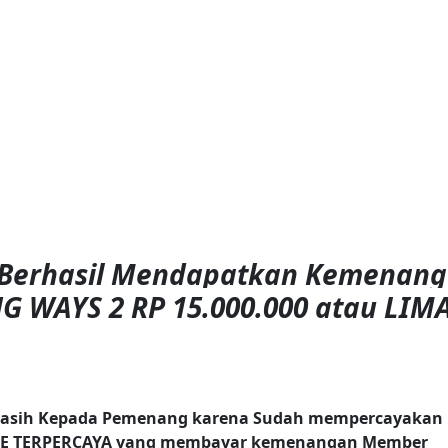
 Berhasil Mendapatkan Kemenan
 WAYS 2 RP 15.000.000 atau LIM
Kasih Kepada Pemenang karena Sudah mempercayakan
NE TERPERCAYA yang membayar kemenangan Member