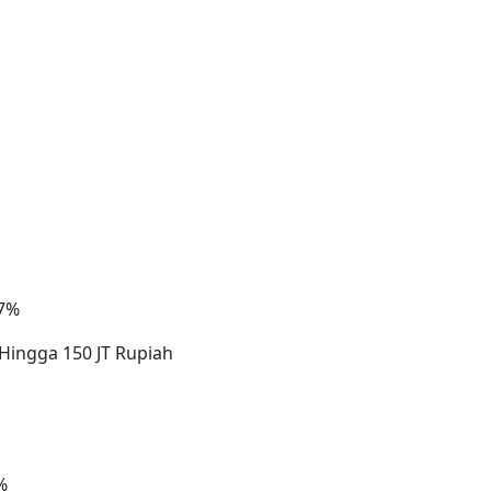
.7%
Hingga 150 JT Rupiah
%