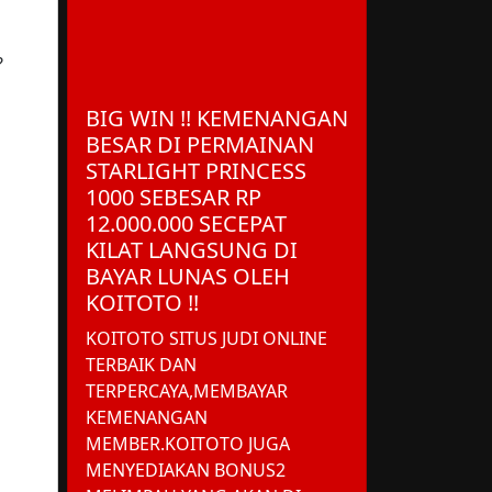
?
BIG WIN !! KEMENANGAN
BESAR DI PERMAINAN
STARLIGHT PRINCESS
1000 SEBESAR RP
12.000.000 SECEPAT
KILAT LANGSUNG DI
BAYAR LUNAS OLEH
KOITOTO !!
KOITOTO SITUS JUDI ONLINE
TERBAIK DAN
TERPERCAYA,MEMBAYAR
KEMENANGAN
MEMBER.KOITOTO JUGA
MENYEDIAKAN BONUS2