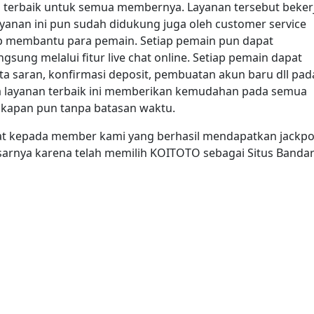
erbaik untuk semua membernya. Layanan tersebut beker
ayanan ini pun sudah didukung juga oleh customer service
p membantu para pemain. Setiap pemain pun dapat
sung melalui fitur live chat online. Setiap pemain dapat
 saran, konfirmasi deposit, pembuatan akun baru dll pad
nya layanan terbaik ini memberikan kemudahan pada semua
kapan pun tanpa batasan waktu.
t kepada member kami yang berhasil mendapatkan jackpo
sarnya karena telah memilih KOITOTO sebagai Situs Banda