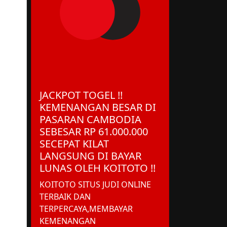
JACKPOT TOGEL !!
KEMENANGAN BESAR DI
PASARAN CAMBODIA
SEBESAR RP 61.000.000
SECEPAT KILAT
LANGSUNG DI BAYAR
LUNAS OLEH KOITOTO !!
KOITOTO SITUS JUDI ONLINE
TERBAIK DAN
TERPERCAYA,MEMBAYAR
KEMENANGAN