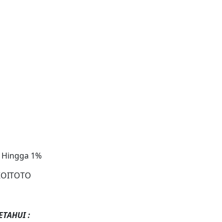
 Hingga 1%
KOITOTO
ETAHUI :