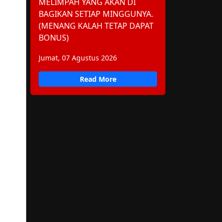
MELIMPAH YANG AKAN DI
BAGIKAN SETIAP MINGGUNYA.
(MENANG KALAH TETAP DAPAT
BONUS)
Jumat, 07 Agustus 2026
Read More