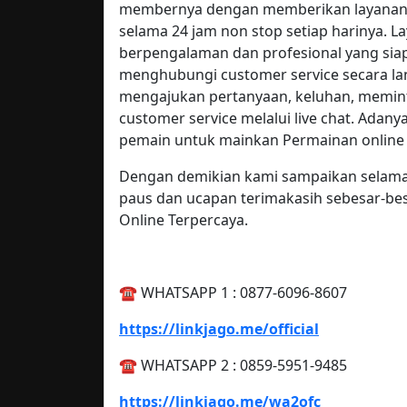
membernya dengan memberikan layanan t
selama 24 jam non stop setiap harinya. L
berpengalaman dan profesional yang sia
menghubungi customer service secara lang
mengajukan pertanyaan, keluhan, meminta
customer service melalui live chat. Ada
pemain untuk mainkan Permainan online 
Dengan demikian kami sampaikan selama
paus dan ucapan terimakasih sebesar-be
Online Terpercaya.
☎️ WHATSAPP 1 : 0877-6096-8607
https://linkjago.me/official
☎️ WHATSAPP 2 : 0859-5951-9485
https://linkjago.me/wa2ofc