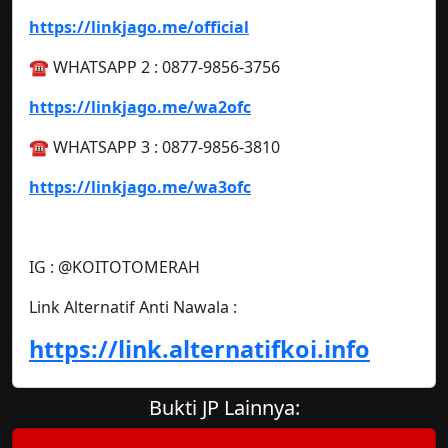
https://linkjago.me/official
☎️ WHATSAPP 2 : 0877-9856-3756
https://linkjago.me/wa2ofc
☎️ WHATSAPP 3 : 0877-9856-3810
https://linkjago.me/wa3ofc
IG : @KOITOTOMERAH
Link Alternatif Anti Nawala :
https://link.alternatifkoi.info
Bukti JP Lainnya: