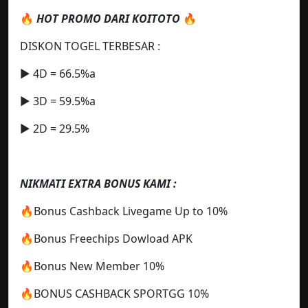
🔥
HOT PROMO DARI KOITOTO
🔥
DISKON TOGEL TERBESAR :
▶️ 4D = 66.5%a
▶️ 3D = 59.5%a
▶️ 2D = 29.5%
NIKMATI EXTRA BONUS KAMI :
🔥Bonus Cashback Livegame Up to 10%
🔥Bonus Freechips Dowload APK
🔥Bonus New Member 10%
🔥BONUS CASHBACK SPORTGG 10%