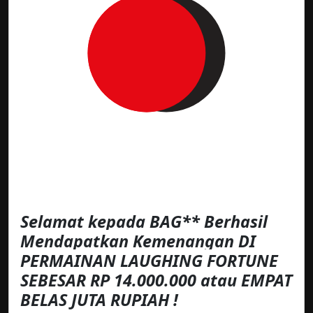
Selamat kepada BAG** Berhasil
Mendapatkan Kemenangan DI
PERMAINAN LAUGHING FORTUNE
SEBESAR RP 14.000.000 atau EMPAT
BELAS JUTA RUPIAH !