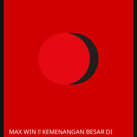
MAX WIN !! KEMENANGAN BESAR DI