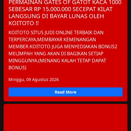
PERMAINAN GATES OF GATOT KACA 1000
SEBESAR RP 15.000.000 SECEPAT KILAT
LANGSUNG DI BAYAR LUNAS OLEH
KOITOTO !!
KOITOTO SITUS JUDI ONLINE TERBAIK DAN
TERPERCAYA,MEMBAYAR KEMENANGAN
MEMBER.KOITOTO JUGA MENYEDIAKAN BONUS2
MELIMPAH YANG AKAN DI BAGIKAN SETIAP
MINGGUNYA.(MENANG KALAH TETAP DAPAT
BONUS)
Minggu, 09 Agustus 2026
Read More