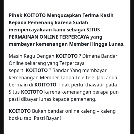
Pihak KOITOTO Mengucapkan Terima Kasih
Kepada Pemenang karena Sudah
mempercayakaan kami sebagai SITUS
PERMAINAN ONLINE TERPERCAYA yang
membayar kemenangan Member Hingga Lunas.
Masih Ragu Dengan
KOITOTO
? Dimana Bandar
Online sekarang yang Terpercaya
seperti
KOITOTO
? Bandar Yang membayar
kemenangan Member Tanpa Tele-tele. Jadi anda
bermain di
KOITOTO
Tidak perlu khawatir pada
Situs
KOITOTO
karena kemenangan berapa pun
pasti dibayar lunas kepada pemenang.
KOITOTO
Bukan bandar online kaleng – kaleng
bosku tapi Pasti Bayar !!