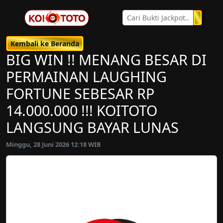
Kembali ke Beranda
BIG WIN !! MENANG BESAR DI
PERMAINAN LAUGHING
FORTUNE SEBESAR RP
14.000.000 !!! KOITOTO
LANGSUNG BAYAR LUNAS
Minggu, 28 Juni 2026 12:18 WIB