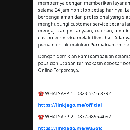
membernya dengan memberikan layanan t
selama 24 jam non stop setiap harinya. L
berpengalaman dan profesional yang sia
menghubungi customer service secara lang
mengajukan pertanyaan, keluhan, meminta
customer service melalui live chat. Ada
pemain untuk mainkan Permainan online 
Dengan demikian kami sampaikan selama
paus dan ucapan terimakasih sebesar-be
Online Terpercaya.
☎️ WHATSAPP 1 : 0823-6316-8792
https://linkjago.me/official
☎️ WHATSAPP 2 : 0877-9856-4052
https://linkjago.me/wa2ofc