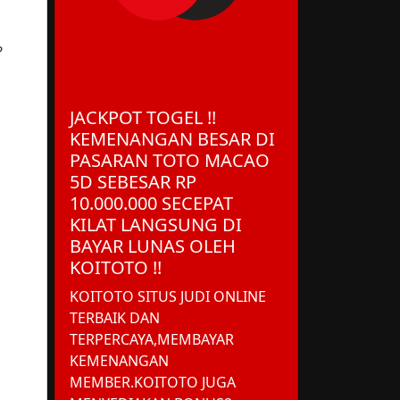
?
JACKPOT TOGEL !!
KEMENANGAN BESAR DI
PASARAN TOTO MACAO
5D SEBESAR RP
10.000.000 SECEPAT
KILAT LANGSUNG DI
BAYAR LUNAS OLEH
KOITOTO !!
KOITOTO SITUS JUDI ONLINE
TERBAIK DAN
TERPERCAYA,MEMBAYAR
KEMENANGAN
MEMBER.KOITOTO JUGA