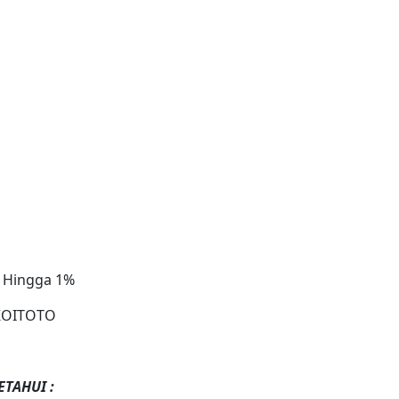
 Hingga 1%
KOITOTO
ETAHUI :