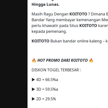
Hingga Lunas.
Masih Ragu Dengan
KOITOTO
? Dimana B
Bandar Yang membayar kemenangan Membe
perlu khawatir pada Situs
KOITOTO
karen
kepada pemenang.
KOITOTO
Bukan bandar online kaleng – ka
🔥
HOT PROMO DARI KOITOTO
🔥
DISKON TOGEL TERBESAR :
▶️ 4D = 66.5%a
▶️ 3D = 59.5%a
▶️ 2D = 29.5%