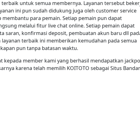
erbaik untuk semua membernya. Layanan tersebut beker
ayanan ini pun sudah didukung juga oleh customer service
p membantu para pemain. Setiap pemain pun dapat
sung melalui fitur live chat online. Setiap pemain dapat
 saran, konfirmasi deposit, pembuatan akun baru dll pad
nya layanan terbaik ini memberikan kemudahan pada semua
kapan pun tanpa batasan waktu.
t kepada member kami yang berhasil mendapatkan jackpo
sarnya karena telah memilih KOITOTO sebagai Situs Banda