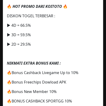
🔥
HOT PROMO DARI KOITOTO
🔥
DISKON TOGEL TERBESAR :
▶️ 4D = 66.5%
▶️ 3D = 59.5%
▶️ 2D = 29.5%
NIKMATI EXTRA BONUS KAMI :
🔥Bonus Cashback Livegame Up to 10%
🔥Bonus Freechips Dowload APK
🔥Bonus New Member 10%
🔥BONUS CASHBACK SPORTGG 10%