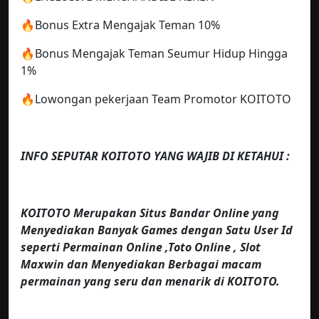
🔥Bonus Extra Mengajak Teman 10%
🔥Bonus Mengajak Teman Seumur Hidup Hingga
1%
🔥Lowongan pekerjaan Team Promotor KOITOTO
INFO SEPUTAR KOITOTO YANG WAJIB DI KETAHUI :
KOITOTO Merupakan Situs Bandar Online yang
Menyediakan Banyak Games dengan Satu User Id
seperti Permainan Online ,Toto Online , Slot
Maxwin dan Menyediakan Berbagai macam
permainan yang seru dan menarik di KOITOTO.