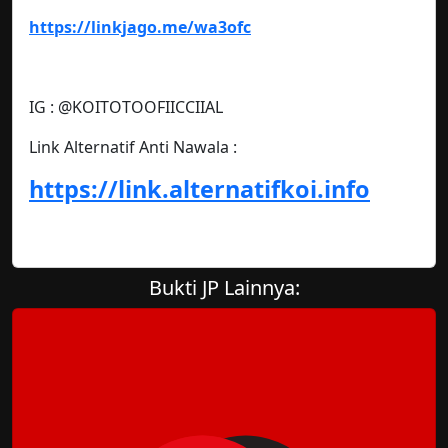
https://linkjago.me/wa3ofc
IG : @KOITOTOOFIICCIIAL
Link Alternatif Anti Nawala :
https://link.alternatifkoi.info
Bukti JP Lainnya: