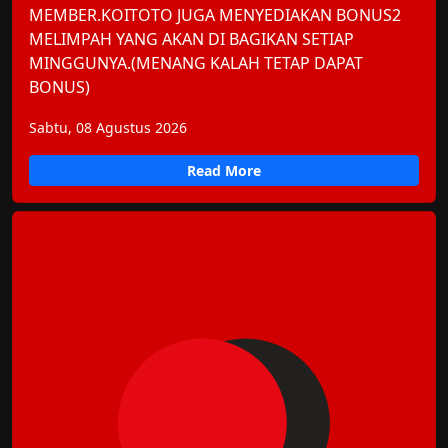
MEMBER.KOITOTO JUGA MENYEDIAKAN BONUS2
MELIMPAH YANG AKAN DI BAGIKAN SETIAP
MINGGUNYA.(MENANG KALAH TETAP DAPAT
BONUS)
Sabtu, 08 Agustus 2026
Read More