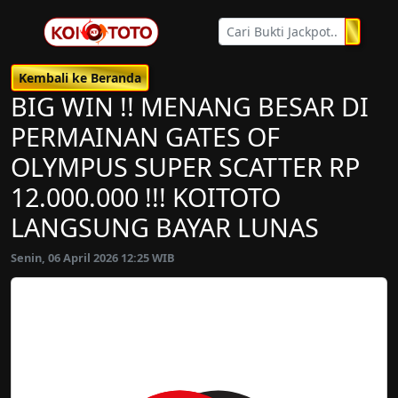
Kembali ke Beranda
BIG WIN !! MENANG BESAR DI
PERMAINAN GATES OF
OLYMPUS SUPER SCATTER RP
12.000.000 !!! KOITOTO
LANGSUNG BAYAR LUNAS
Senin, 06 April 2026 12:25 WIB