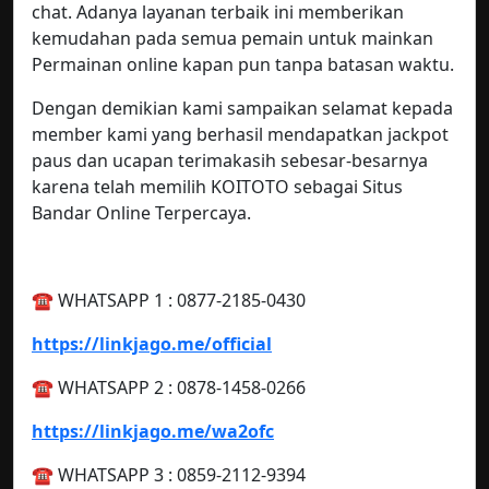
chat. Adanya layanan terbaik ini memberikan
kemudahan pada semua pemain untuk mainkan
Permainan online kapan pun tanpa batasan waktu.
Dengan demikian kami sampaikan selamat kepada
member kami yang berhasil mendapatkan jackpot
paus dan ucapan terimakasih sebesar-besarnya
karena telah memilih KOITOTO sebagai Situs
Bandar Online Terpercaya.
☎️ WHATSAPP 1 : 0877-2185-0430
https://linkjago.me/official
☎️ WHATSAPP 2 : 0878-1458-0266
https://linkjago.me/wa2ofc
☎️ WHATSAPP 3 : 0859-2112-9394