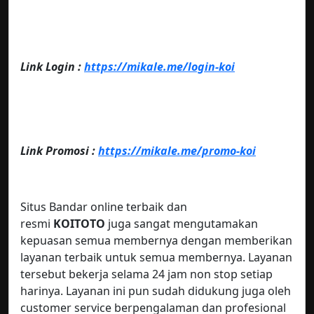
Link Login :
https://mikale.me/login-koi
Link Promosi :
https://mikale.me/promo-koi
Situs Bandar online terbaik dan
resmi
KOITOTO
juga sangat mengutamakan
kepuasan semua membernya dengan memberikan
layanan terbaik untuk semua membernya. Layanan
tersebut bekerja selama 24 jam non stop setiap
harinya. Layanan ini pun sudah didukung juga oleh
customer service berpengalaman dan profesional