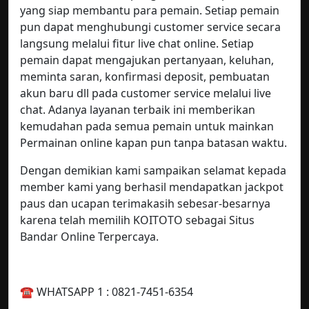
yang siap membantu para pemain. Setiap pemain
pun dapat menghubungi customer service secara
langsung melalui fitur live chat online. Setiap
pemain dapat mengajukan pertanyaan, keluhan,
meminta saran, konfirmasi deposit, pembuatan
akun baru dll pada customer service melalui live
chat. Adanya layanan terbaik ini memberikan
kemudahan pada semua pemain untuk mainkan
Permainan online kapan pun tanpa batasan waktu.
Dengan demikian kami sampaikan selamat kepada
member kami yang berhasil mendapatkan jackpot
paus dan ucapan terimakasih sebesar-besarnya
karena telah memilih KOITOTO sebagai Situs
Bandar Online Terpercaya.
☎️ WHATSAPP 1 : 0821-7451-6354