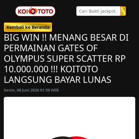
Kembali ke Beranda
BIG WIN !! MENANG BESAR DI
PERMAINAN GATES OF
OLYMPUS SUPER SCATTER RP
10.000.000 !!! KOITOTO
LANGSUNG BAYAR LUNAS
Senin, 08 Juni 2026 01:59 WIB