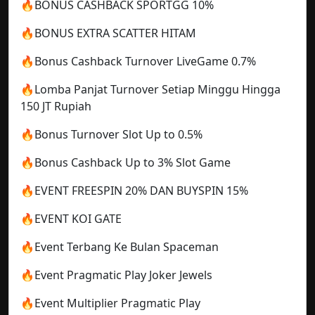
🔥BONUS CASHBACK SPORTGG 10%
🔥BONUS EXTRA SCATTER HITAM
🔥Bonus Cashback Turnover LiveGame 0.7%
🔥Lomba Panjat Turnover Setiap Minggu Hingga
150 JT Rupiah
🔥Bonus Turnover Slot Up to 0.5%
🔥Bonus Cashback Up to 3% Slot Game
🔥EVENT FREESPIN 20% DAN BUYSPIN 15%
🔥EVENT KOI GATE
🔥Event Terbang Ke Bulan Spaceman
🔥Event Pragmatic Play Joker Jewels
🔥Event Multiplier Pragmatic Play