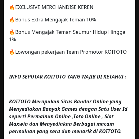
🔥EXCLUSIVE MERCHANDISE KEREN
🔥Bonus Extra Mengajak Teman 10%
🔥Bonus Mengajak Teman Seumur Hidup Hingga
1%
🔥Lowongan pekerjaan Team Promotor KOITOTO
INFO SEPUTAR KOITOTO YANG WAJIB DI KETAHUI :
KOITOTO Merupakan Situs Bandar Online yang
Menyediakan Banyak Games dengan Satu User Id
seperti Permainan Online ,Toto Online , Slot
Maxwin dan Menyediakan Berbagai macam
permainan yang seru dan menarik di KOITOTO.