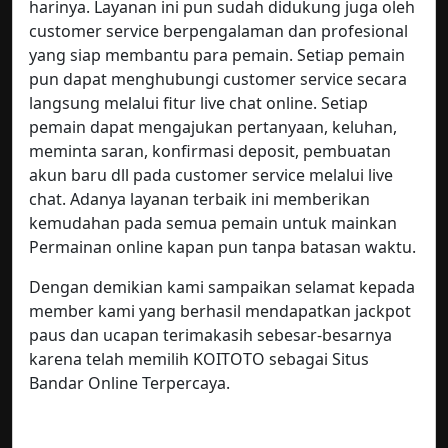
harinya. Layanan ini pun sudah didukung juga oleh
customer service berpengalaman dan profesional
yang siap membantu para pemain. Setiap pemain
pun dapat menghubungi customer service secara
langsung melalui fitur live chat online. Setiap
pemain dapat mengajukan pertanyaan, keluhan,
meminta saran, konfirmasi deposit, pembuatan
akun baru dll pada customer service melalui live
chat. Adanya layanan terbaik ini memberikan
kemudahan pada semua pemain untuk mainkan
Permainan online kapan pun tanpa batasan waktu.
Dengan demikian kami sampaikan selamat kepada
member kami yang berhasil mendapatkan jackpot
paus dan ucapan terimakasih sebesar-besarnya
karena telah memilih KOITOTO sebagai Situs
Bandar Online Terpercaya.