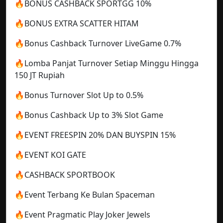
🔥BONUS CASHBACK SPORTGG 10%
🔥BONUS EXTRA SCATTER HITAM
🔥Bonus Cashback Turnover LiveGame 0.7%
🔥Lomba Panjat Turnover Setiap Minggu Hingga
150 JT Rupiah
🔥Bonus Turnover Slot Up to 0.5%
🔥Bonus Cashback Up to 3% Slot Game
🔥EVENT FREESPIN 20% DAN BUYSPIN 15%
🔥EVENT KOI GATE
🔥
CASHBACK SPORTBOOK
🔥Event Terbang Ke Bulan Spaceman
🔥Event Pragmatic Play Joker Jewels