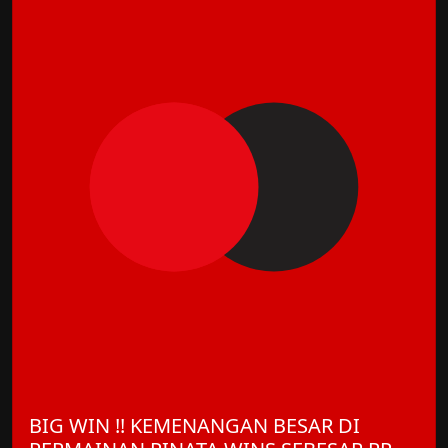
BIG WIN !! KEMENANGAN BESAR DI