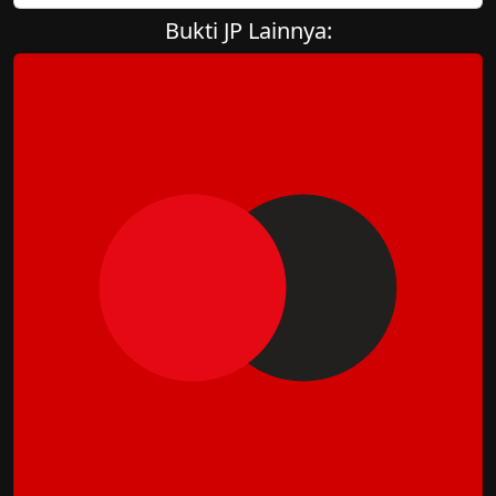
Bukti JP Lainnya: