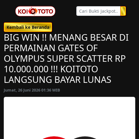
Kembali ke Beranda
BIG WIN !! MENANG BESAR DI
PERMAINAN GATES OF
OLYMPUS SUPER SCATTER RP
10.000.000 !!! KOITOTO
LANGSUNG BAYAR LUNAS
Jumat, 26 Juni 2026 01:36 WIB