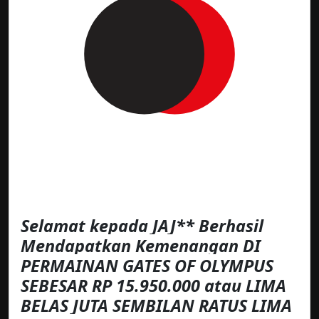
Selamat kepada JAJ** Berhasil
Mendapatkan Kemenangan DI
PERMAINAN GATES OF OLYMPUS
SEBESAR RP 15.950.000 atau LIMA
BELAS JUTA SEMBILAN RATUS LIMA