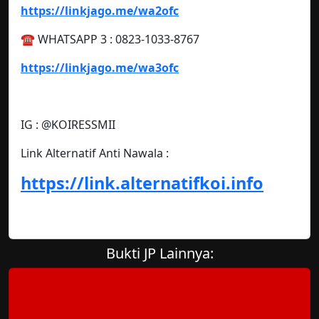
https://linkjago.me/wa2ofc
☎️ WHATSAPP 3 : 0823-1033-8767
https://linkjago.me/wa3ofc
IG : @KOIRESSMII
Link Alternatif Anti Nawala :
https://link.alternatifkoi.info
Bukti JP Lainnya: