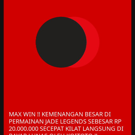
MAX WIN !! KEMENANGAN BESAR DI
PERMAINAN JADE LEGENDS SEBESAR RP
20.000.000 SECEPAT KILAT LANGSUNG DI