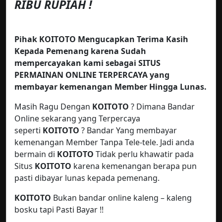
RIBU RUPIAH !
Pihak KOITOTO Mengucapkan Terima Kasih
Kepada Pemenang karena Sudah
mempercayakan kami sebagai SITUS
PERMAINAN ONLINE TERPERCAYA yang
membayar kemenangan Member Hingga Lunas.
Masih Ragu Dengan
KOITOTO
? Dimana Bandar
Online sekarang yang Terpercaya
seperti
KOITOTO
? Bandar Yang membayar
kemenangan Member Tanpa Tele-tele. Jadi anda
bermain di
KOITOTO
Tidak perlu khawatir pada
Situs
KOITOTO
karena kemenangan berapa pun
pasti dibayar lunas kepada pemenang.
KOITOTO
Bukan bandar online kaleng – kaleng
bosku tapi Pasti Bayar !!