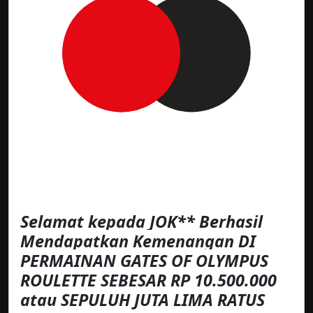
Selamat kepada JOK** Berhasil
Mendapatkan Kemenangan DI
PERMAINAN GATES OF OLYMPUS
ROULETTE SEBESAR RP 10.500.000
atau SEPULUH JUTA LIMA RATUS