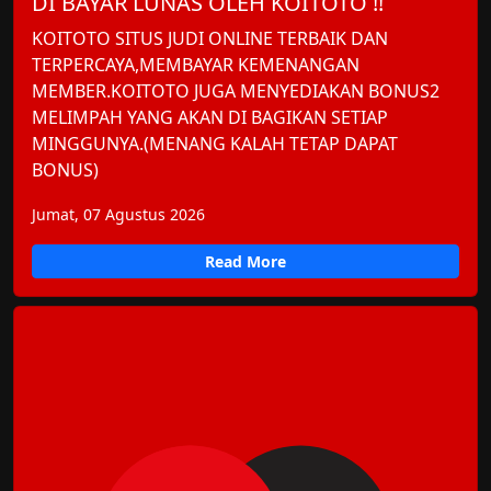
DI BAYAR LUNAS OLEH KOITOTO !!
KOITOTO SITUS JUDI ONLINE TERBAIK DAN
TERPERCAYA,MEMBAYAR KEMENANGAN
MEMBER.KOITOTO JUGA MENYEDIAKAN BONUS2
MELIMPAH YANG AKAN DI BAGIKAN SETIAP
MINGGUNYA.(MENANG KALAH TETAP DAPAT
BONUS)
Jumat, 07 Agustus 2026
Read More