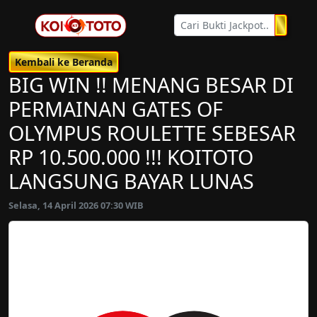
Kembali ke Beranda
BIG WIN !! MENANG BESAR DI
PERMAINAN GATES OF
OLYMPUS ROULETTE SEBESAR
RP 10.500.000 !!! KOITOTO
LANGSUNG BAYAR LUNAS
Selasa, 14 April 2026 07:30 WIB