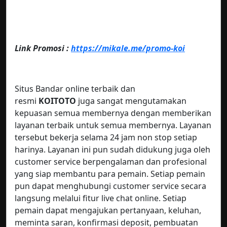
Link Promosi :
https://mikale.me/promo-koi
Situs Bandar online terbaik dan
resmi
KOITOTO
juga sangat mengutamakan
kepuasan semua membernya dengan memberikan
layanan terbaik untuk semua membernya. Layanan
tersebut bekerja selama 24 jam non stop setiap
harinya. Layanan ini pun sudah didukung juga oleh
customer service berpengalaman dan profesional
yang siap membantu para pemain. Setiap pemain
pun dapat menghubungi customer service secara
langsung melalui fitur live chat online. Setiap
pemain dapat mengajukan pertanyaan, keluhan,
meminta saran, konfirmasi deposit, pembuatan