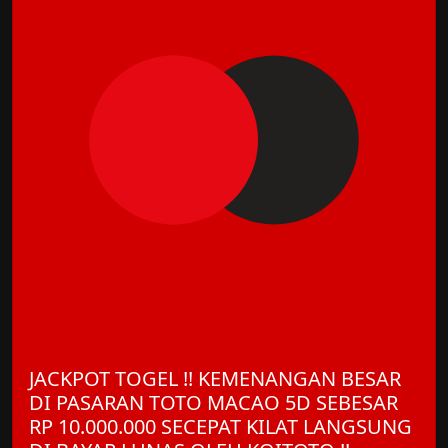
JACKPOT TOGEL !! KEMENANGAN BESAR
DI PASARAN TOTO MACAO 5D SEBESAR
RP 10.000.000 SECEPAT KILAT LANGSUNG